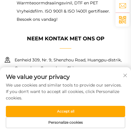
Warmteoormdraaiingsvinil, DTF en PET
Vryheidsfilm. ISO 9001 & ISO 14001 gertifiseer.
Besoek ons vandag!
NEEM KONTAK MET ONS OP
Eenheid 309, Nr. 9, Shenzhou Road, Huangpu-distrik,
Guangzhou, Guangdong, China
We value your privacy
+86 18150601728
We use cookies and similar tools to provide our services.
If you don't want to accept all cookies, click Personalize
[email protected]
cookies.
Accept all
Kopiereg © 2026 Guangzhou Haoyin New Material Technology
Co., Ltd. Alle regte voorbehou.
Privaatheidsbeleid
Personalize cookies
TUISBLAD
PRODUKTE
GRATIS MONSTER
TEL