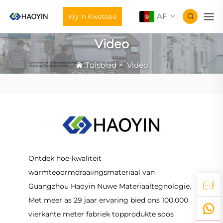
AF
Kry 'n Kwotasie
Video
Tuisblad
>
Video
Ontdek hoë-kwaliteit
warmteoormdraaiingsmateriaal van
Guangzhou Haoyin Nuwe Materiaaltegnologie.
Met meer as 29 jaar ervaring bied ons 100,000
vierkante meter fabriek topprodukte soos