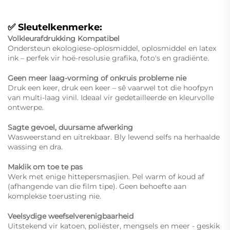
✅ Sleutelkenmerke:
Volkleurafdrukking Kompatibel
Ondersteun ekologiese-oplosmiddel, oplosmiddel en latex
ink – perfek vir hoë-resolusie grafika, foto's en gradiënte.
Geen meer laag-vorming of onkruis probleme nie
Druk een keer, druk een keer – sê vaarwel tot die hoofpyn
van multi-laag vinil. Ideaal vir gedetailleerde en kleurvolle
ontwerpe.
Sagte gevoel, duursame afwerking
Wasweerstand en uitrekbaar. Bly lewend selfs na herhaalde
wassing en dra.
Maklik om toe te pas
Werk met enige hittepersmasjien. Pel warm of koud af
(afhangende van die film tipe). Geen behoefte aan
komplekse toerusting nie.
Veelsydige weefselverenigbaarheid
Uitstekend vir katoen, poliëster, mengsels en meer - geskik