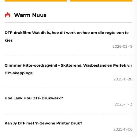
Vochtbestand
vir Inkjet Drukker
Warm Nuus
DTF-drukfilm: Wat dit is, hoe dit werk en hoe om die regte een te
kies
2026-03-19
Glimmer Hitte-oordragvinil – Skitterend, Wasbestand en Perfek vir
DIY-skeppings
2025-11-20
Hoe Lank Hou DTF-Drukwerk?
2025-11-13
Kan Jy DTF met 'n Gewone Printer Druk?
2025-11-06