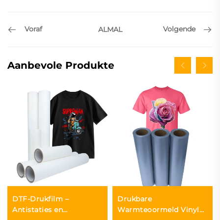
Voraf
Volgende
ALMAL
Aanbevole Produkte
DTF-Drukfilm –
Drukbare
Antistaties en
Warmteoormeld Vinyl