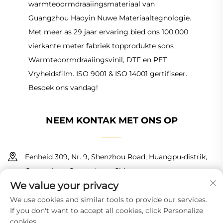
warmteoormdraaiingsmateriaal van
Guangzhou Haoyin Nuwe Materiaaltegnologie.
Met meer as 29 jaar ervaring bied ons 100,000
vierkante meter fabriek topprodukte soos
Warmteoormdraaiingsvinil, DTF en PET
Vryheidsfilm. ISO 9001 & ISO 14001 gertifiseer.
Besoek ons vandag!
NEEM KONTAK MET ONS OP
Eenheid 309, Nr. 9, Shenzhou Road, Huangpu-distrik,
Guangzhou, Guangdong, China
We value your privacy
+86 18150601728
We use cookies and similar tools to provide our services.
If you don't want to accept all cookies, click Personalize
[email protected]
cookies.