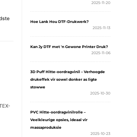
2025-11-20
ldste
Hoe Lank Hou DTF-Drukwerk?
2025-11-13
Kan Jy DTF met 'n Gewone Printer Druk?
2025-11-06
3D Puff Hitte-oordragvinil – Verhoogde
drukeffek vir sowel donker as ligte
stowwe
2025-10-30
TEX-
PVC Hitte-oordragvinilrolle –
Veelkleurige opsies, ideaal vir
massaproduksie
2025-10-23