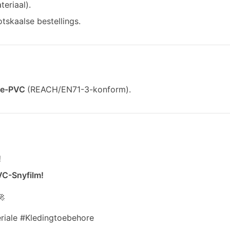
eriaal).
tskaalse bestellings.
se-PVC
(REACH/EN71-3-konform).
!
VC-Snyfilm!
🚀
riale #Kledingtoebehore