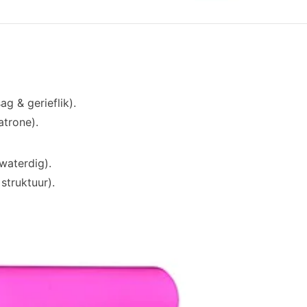
g & gerieflik).
atrone).
waterdig).
struktuur).