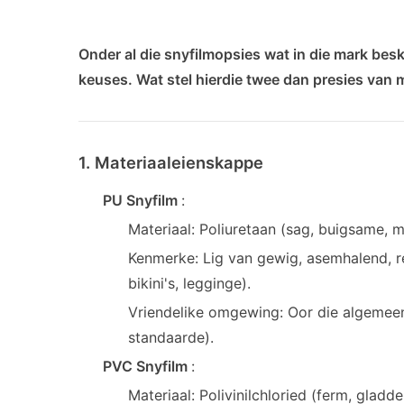
Onder al die snyfilmopsies wat in die mark besk
keuses. Wat stel hierdie twee dan presies van 
1. Materiaaleienskappe
PU Snyfilm
:
Materiaal: Poliuretaan (sag, buigsame, m
Kenmerke: Lig van gewig, asemhalend, re
bikini's, legginge).
Vriendelike omgewing: Oor die algeme
standaarde).
PVC Snyfilm
:
Materiaal: Polivinilchloried (ferm, gladd