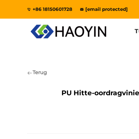
+86 18150601728
[email protected]
T
Terug
PU Hitte-oordragvinie