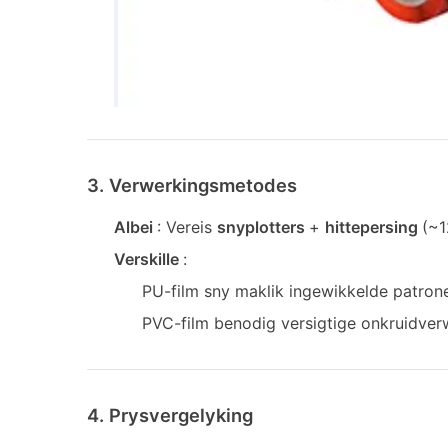
3. Verwerkingsmetodes
Albei
: Vereis
snyplotters
+
hittepersing
(~1
Verskille
:
PU-film sny maklik ingewikkelde patron
PVC-film benodig versigtige onkruidve
4. Prysvergelyking