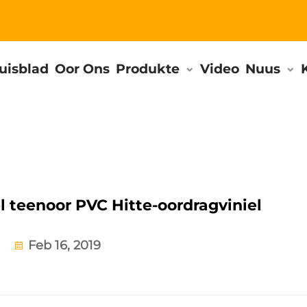
uisblad
Oor Ons
Produkte
Video
Nuus
l teenoor PVC Hitte-oordragviniel
Feb 16, 2019