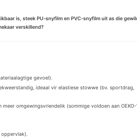
ikbaar is, steek PU-snyfilm en PVC-snyfilm uit as die gewi
mekaar verskillend?
ateriaalagtige gevoel).
kweerstandig, ideaal vir elastiese stowwe (bv. sportdrag,
en meer omgewingsvriendelik (sommige voldoen aan OEKO-
e oppervlak).