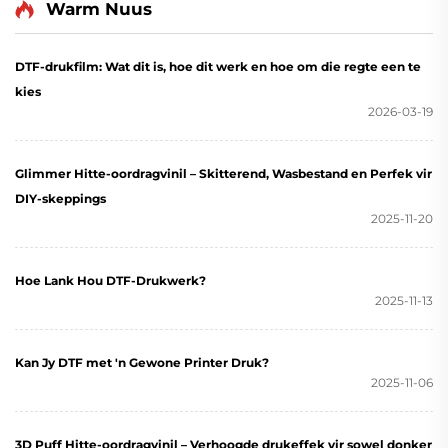
Warm Nuus
DTF-drukfilm: Wat dit is, hoe dit werk en hoe om die regte een te
kies
2026-03-19
Glimmer Hitte-oordragvinil – Skitterend, Wasbestand en Perfek vir
DIY-skeppings
2025-11-20
Hoe Lank Hou DTF-Drukwerk?
2025-11-13
Kan Jy DTF met 'n Gewone Printer Druk?
2025-11-06
3D Puff Hitte-oordragvinil – Verhoogde drukeffek vir sowel donker