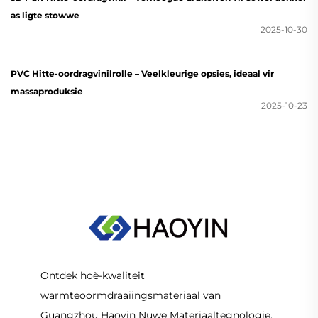
as ligte stowwe
2025-10-30
PVC Hitte-oordragvinilrolle – Veelkleurige opsies, ideaal vir
massaproduksie
2025-10-23
Ontdek hoë-kwaliteit
warmteoormdraaiingsmateriaal van
Guangzhou Haoyin Nuwe Materiaaltegnologie.