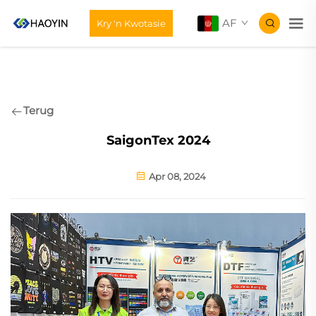
AF
Kry 'n Kwotasie
Terug
SaigonTex 2024
Apr 08, 2024