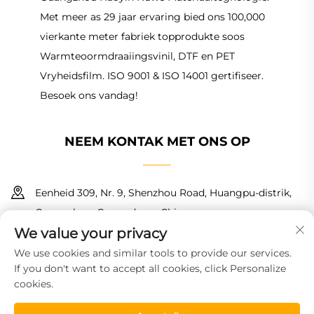
Met meer as 29 jaar ervaring bied ons 100,000
vierkante meter fabriek topprodukte soos
Warmteoormdraaiingsvinil, DTF en PET
Vryheidsfilm. ISO 9001 & ISO 14001 gertifiseer.
Besoek ons vandag!
NEEM KONTAK MET ONS OP
Eenheid 309, Nr. 9, Shenzhou Road, Huangpu-distrik,
Guangzhou, Guangdong, China
We value your privacy
+86 18150601728
We use cookies and similar tools to provide our services.
If you don't want to accept all cookies, click Personalize
[email protected]
cookies.