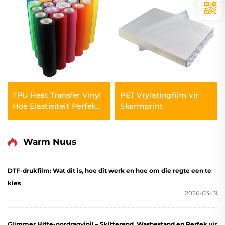
TPU Heat Transfer Vinyl
PET Vrylatingfilm vir
Hoë Elastisiteit Perfek
Skermprint
vir Sportkleding
Warm Nuus
DTF-drukfilm: Wat dit is, hoe dit werk en hoe om die regte een te
kies
2026-03-19
Glimmer Hitte-oordragvinil – Skitterend, Wasbestand en Perfek vir