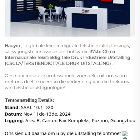
Haoyin
, 'n globale leier in digitale tekstieldrukoplossings,
sal sy jongste innovasies onthul by die
37ste China
Internasionale Tekstieldigitale Druk Industriële Uitstalling
(CSGLA/TEKSTIENDIGITALE DRUK UITSTALLING)
.
Ons nooi industrie professionele vriendelik uit om saam
met ons deel te neem in die verkenning van die toekoms
van tekstieldruktegnologie!
Tentoonstelling Details:
Stand:
SAAL 10.1 D20
Datum:
Nov 11de-13de, 2024
Ligging:
Area B, Canton Fair Kompleks, Pazhou, Guangzhou
Ons sien uit daarna om u by die uitstalling te ontmoet