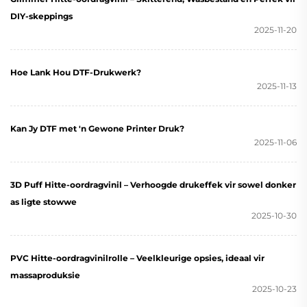
DIY-skeppings
2025-11-20
Hoe Lank Hou DTF-Drukwerk?
2025-11-13
Kan Jy DTF met 'n Gewone Printer Druk?
2025-11-06
3D Puff Hitte-oordragvinil – Verhoogde drukeffek vir sowel donker
as ligte stowwe
2025-10-30
PVC Hitte-oordragvinilrolle – Veelkleurige opsies, ideaal vir
massaproduksie
2025-10-23