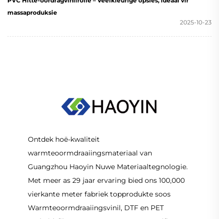
PVC Hitte-oordragvinilrolle – Veelkleurige opsies, ideaal vir
massaproduksie
2025-10-23
Ontdek hoë-kwaliteit
warmteoormdraaiingsmateriaal van
Guangzhou Haoyin Nuwe Materiaaltegnologie.
Met meer as 29 jaar ervaring bied ons 100,000
vierkante meter fabriek topprodukte soos
Warmteoormdraaiingsvinil, DTF en PET