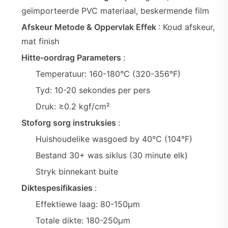
geïmporteerde PVC materiaal, beskermende film
Afskeur Metode & Oppervlak Effek
: Koud afskeur,
mat finish
Hitte-oordrag Parameters
:
Temperatuur: 160-180°C (320-356°F)
Tyd: 10-20 sekondes per pers
Druk: ≥0.2 kgf/cm²
Stoforg sorg instruksies
:
Huishoudelike wasgoed by 40°C (104°F)
Bestand 30+ was siklus (30 minute elk)
Stryk binnekant buite
Diktespesifikasies
:
Effektiewe laag: 80-150μm
Totale dikte: 180-250μm