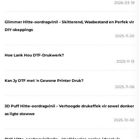
2026-03-19
Glimmer Hitte-oordragvinil – Skitterend, Wasbestand en Perfek vir
DIY-skeppings
2025-11-20
Hoe Lank Hou DTF-Drukwerk?
2025-11-13
Kan Jy DTF met 'n Gewone Printer Druk?
2025-11-06
3D Puff Hitte-oordragvinil – Verhoogde drukeffek vir sowel donker
as ligte stowwe
2025-10-30