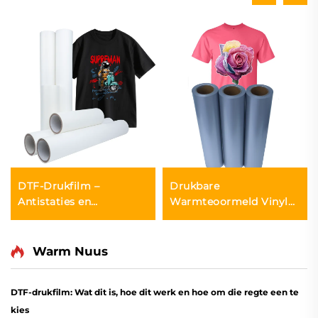
DTF-Drukfilm –
Drukbare
Antistaties en
Warmteoormeld Vinyl
Vochtbestand
vir Inkjet Drukker
Warm Nuus
DTF-drukfilm: Wat dit is, hoe dit werk en hoe om die regte een te
kies