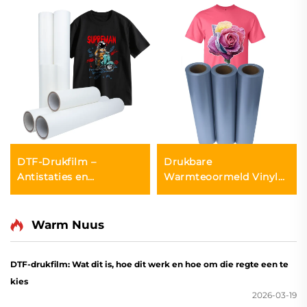
DTF-Drukfilm –
Drukbare
Antistaties en
Warmteoormeld Vinyl
Vochtbestand
vir Inkjet Drukker
Warm Nuus
DTF-drukfilm: Wat dit is, hoe dit werk en hoe om die regte een te
kies
2026-03-19