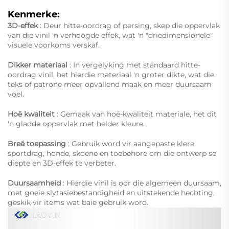
Kenmerke:
3D-effek
: Deur hitte-oordrag of persing, skep die oppervlak
van die vinil 'n verhoogde effek, wat 'n "driedimensionele"
visuele voorkoms verskaf.
Dikker materiaal
: In vergelyking met standaard hitte-
oordrag vinil, het hierdie materiaal 'n groter dikte, wat die
teks of patrone meer opvallend maak en meer duursaam
voel.
Hoë kwaliteit
: Gemaak van hoë-kwaliteit materiale, het dit
'n gladde oppervlak met helder kleure.
Breë toepassing
: Gebruik word vir aangepaste klere,
sportdrag, honde, skoene en toebehore om die ontwerp se
diepte en 3D-effek te verbeter.
Duursaamheid
: Hierdie vinil is oor die algemeen duursaam,
met goeie slytasiebestandigheid en uitstekende hechting,
geskik vir items wat baie gebruik word.