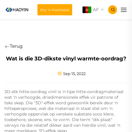
AF
Kry 'n Kwotasie
Terug
Wat is die 3D-dikste vinyl warmte-oordrag?
Sep 15, 2022
3D-dik hitte-oordrag vinil is 'n tipe hitte-oordragmateriaal
wat 'n verhoogde, driedimensionele effek vir patrone of
teks skep. Die "3D"-effek word gewoonlik bereik deur 'n
hittepersproses, wat die materiaal in staat stel om 'n
verhoogde oppervlak op verskeie substate soos klere,
toebehore, skoene, ens. te vorm. Die term "dik plaat"
verwys na die relatief dikker aard van hierdie vinil, wat 'n
meer merkbare, 3D-effek skep.