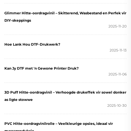
Glimmer Hitte-oordragvinil – Skitterend, Wasbestand en Perfek vir
DIY-skeppings
2025-11-20
Hoe Lank Hou DTF-Drukwerk?
2025-11-13
Kan Jy DTF met 'n Gewone Printer Druk?
2025-11-06
3D Puff Hitte-oordragvinil – Verhoogde drukeffek vir sowel donker
as ligte stowwe
2025-10-30
PVC Hitte-oordragvinilrolle – Veelkleurige opsies, ideaal vir
massaproduksie