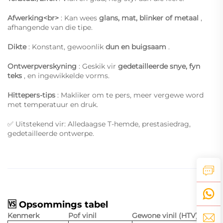
Afwerking<br>
: Kan wees
glans, mat, blinker of metaal
,
afhangende van die tipe.
Dikte
: Konstant, gewoonlik
dun en buigsaam
.
Ontwerpverskyning
: Geskik vir
gedetailleerde snye, fyn
teks
, en ingewikkelde vorms.
Hittepers-tips
: Makliker om te pers, meer vergewe word
met temperatuur en druk.
✅ Uitstekend vir: Alledaagse T-hemde, prestasiedrag,
gedetailleerde ontwerpe.
🆚 Opsommings tabel
Kenmerk
Pof vinil
Gewone vinil (HTV)