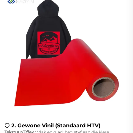
⚪ 2.
Gewone Vinil (Standaard HTV)
Tekstuur/Effek
: Vlak en glad; heg styf aan die klere.