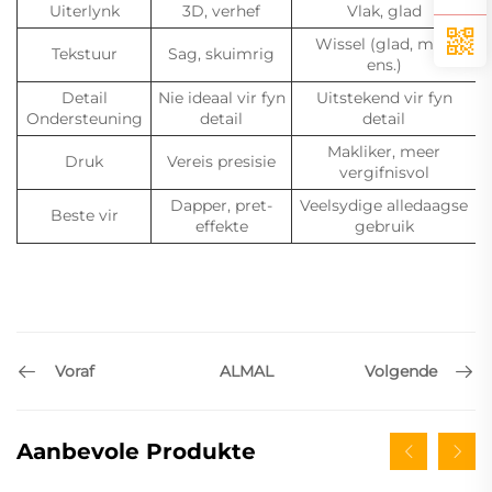
Uiterlynk
3D, verhef
Vlak, glad
Wissel (glad, mat,
Tekstuur
Sag, skuimrig
ens.)
Detail
Nie ideaal vir fyn
Uitstekend vir fyn
Ondersteuning
detail
detail
Makliker, meer
Druk
Vereis presisie
vergifnisvol
Dapper, pret-
Veelsydige alledaagse
Beste vir
effekte
gebruik
Voraf
Volgende
ALMAL
Aanbevole Produkte