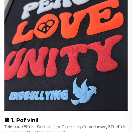
🟣 1.
Pof vinil
Tekstuur/Effek
: Brei uit ("pof") en skep 'n
verhewe, 3D-effek