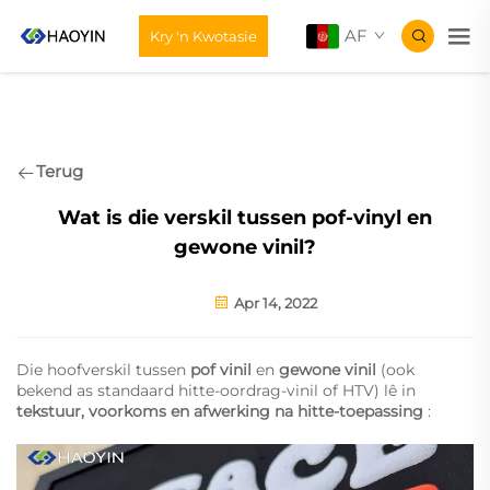
AF
Kry 'n Kwotasie
Terug
Wat is die verskil tussen pof-vinyl en
gewone vinil?
Apr 14, 2022
Die hoofverskil tussen
pof vinil
en
gewone vinil
(ook
bekend as standaard hitte-oordrag-vinil of HTV) lê in
tekstuur, voorkoms en afwerking na hitte-toepassing
: