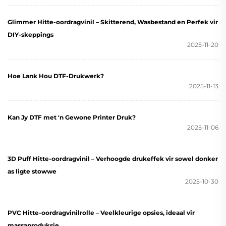
Glimmer Hitte-oordragvinil – Skitterend, Wasbestand en Perfek vir
DIY-skeppings
2025-11-20
Hoe Lank Hou DTF-Drukwerk?
2025-11-13
Kan Jy DTF met 'n Gewone Printer Druk?
2025-11-06
3D Puff Hitte-oordragvinil – Verhoogde drukeffek vir sowel donker
as ligte stowwe
2025-10-30
PVC Hitte-oordragvinilrolle – Veelkleurige opsies, ideaal vir
massaproduksie