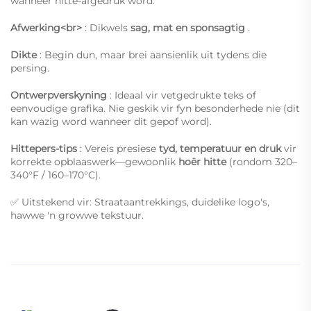
wanneer hitte-afgedruk word.
Afwerking<br>
: Dikwels
sag, mat en sponsagtig
.
Dikte
: Begin dun, maar brei aansienlik uit tydens die
persing.
Ontwerpverskyning
: Ideaal vir vetgedrukte teks of
eenvoudige grafika. Nie geskik vir fyn besonderhede nie (dit
kan wazig word wanneer dit gepof word).
Hittepers-tips
: Vereis presiese
tyd, temperatuur en druk
vir
korrekte opblaaswerk—gewoonlik
hoër hitte
(rondom 320–
340°F / 160–170°C).
✅ Uitstekend vir: Straataantrekkings, duidelike logo's,
hawwe 'n growwe tekstuur.