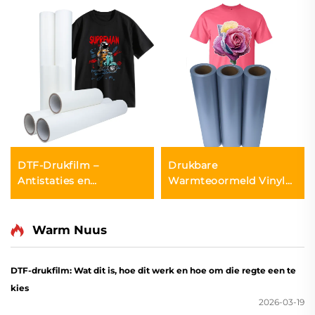
DTF-Drukfilm –
Drukbare
Antistaties en
Warmteoormeld Vinyl
Vochtbestand
vir Inkjet Drukker
Warm Nuus
DTF-drukfilm: Wat dit is, hoe dit werk en hoe om die regte een te
kies
2026-03-19