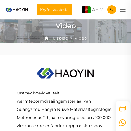
AF
Kry 'n Kwotasie
Video
Tuisblad
>
Video
Ontdek hoë-kwaliteit
warmteoormdraaiingsmateriaal van
Guangzhou Haoyin Nuwe Materiaaltegnologie.
Met meer as 29 jaar ervaring bied ons 100,000
vierkante meter fabriek topprodukte soos