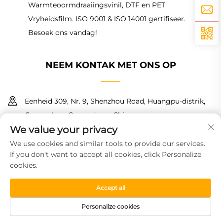
Warmteoormdraaiingsvinil, DTF en PET
Vryheidsfilm. ISO 9001 & ISO 14001 gertifiseer.
Besoek ons vandag!
NEEM KONTAK MET ONS OP
Eenheid 309, Nr. 9, Shenzhou Road, Huangpu-distrik,
Guangzhou, Guangdong, China
We value your privacy
+86 18150601728
We use cookies and similar tools to provide our services.
If you don't want to accept all cookies, click Personalize
[email protected]
cookies.
Accept all
Kopiereg © 2026 Guangzhou Haoyin New Material Technology
Co., Ltd. Alle regte voorbehou.
Privaatheidsbeleid
Personalize cookies
TUISBLAD
PRODUKTE
GRATIS MONSTER
TEL