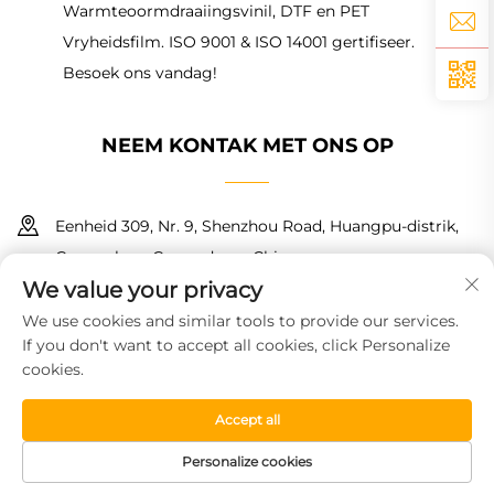
Warmteoormdraaiingsvinil, DTF en PET
Vryheidsfilm. ISO 9001 & ISO 14001 gertifiseer.
Besoek ons vandag!
NEEM KONTAK MET ONS OP
Eenheid 309, Nr. 9, Shenzhou Road, Huangpu-distrik,
Guangzhou, Guangdong, China
We value your privacy
+86 18150601728
We use cookies and similar tools to provide our services.
If you don't want to accept all cookies, click Personalize
[email protected]
cookies.
Accept all
Kopiereg © 2026 Guangzhou Haoyin New Material Technology
Co., Ltd. Alle regte voorbehou.
Privaatheidsbeleid
Personalize cookies
TUISBLAD
PRODUKTE
GRATIS MONSTER
TEL