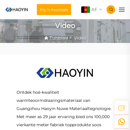
AF
Kry 'n Kwotasie
Video
Tuisblad
>
Video
Ontdek hoë-kwaliteit
warmteoormdraaiingsmateriaal van
Guangzhou Haoyin Nuwe Materiaaltegnologie.
Met meer as 29 jaar ervaring bied ons 100,000
vierkante meter fabriek topprodukte soos