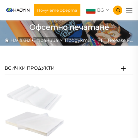
BG
Получете оферта
Офсетно печатане
Начална Страница
>
Продукти
>
PET Release Film
ВСИЧКИ ПРОДУКТИ