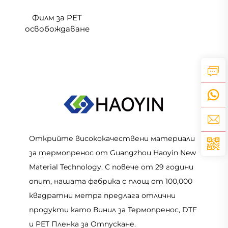
Филм за PET
освобождаване
едностранно матово
антистатично
Открийте висококачествени материали
за термопренос от Guangzhou Haoyin New
Material Technology. С повече от 29 години
опит, нашата фабрика с площ от 100,000
квадратни метра предлага отлични
продукти като Винил за Термопренос, DTF
и PET Пленка за Отпускане.