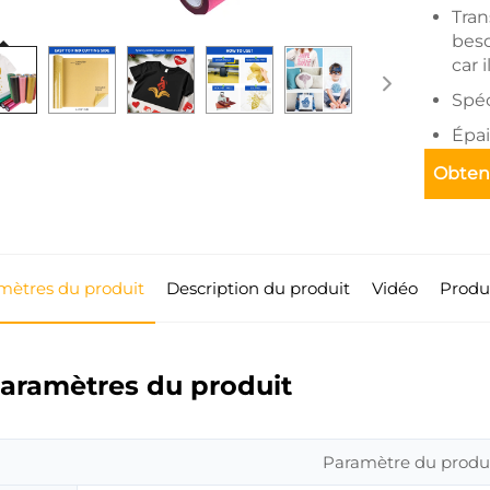
Tran
beso
car 
Spéc
Épai
pers
Obteni
mètres du produit
Description du produit
Vidéo
Produi
aramètres du produit
Paramètre du produi