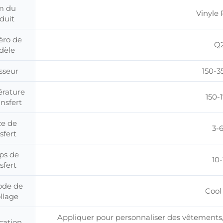
m du
Vinyle 
duit
ro de
Q2
dèle
sseur
150-
rature
150-
ansfert
ce de
3-
sfert
ps de
10-
sfert
ode de
Cool
llage
Appliquer pour personnaliser des vêtements, 
cation