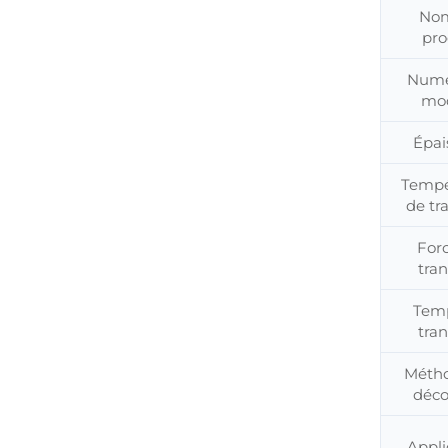
No
pro
Numé
mo
Épai
Tempé
de tr
For
tran
Tem
tran
Méth
déco
Appli