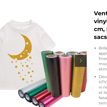
Vent
viny
cm, 
sacs
Bril
appl
fine
modè
étin
Déco
HTV 
ni n
et l
fais
tem