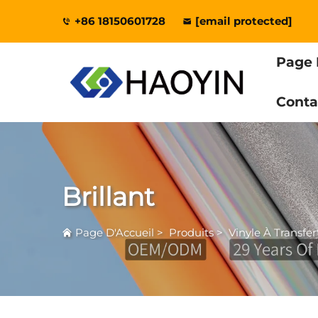
+86 18150601728
[email protected]
Page 
Conta
Brillant
Page D'Accueil
>
Produits
>
Vinyle À Transfe