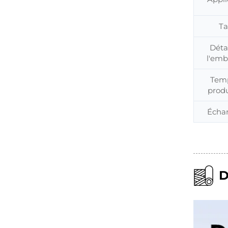
Ta
Déta
l'emb
Tem
prod
Échan
D