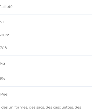
Pailleté
-1
350um
170℃
6kg
15s
 Peel
des uniformes, des sacs, des casquettes, des