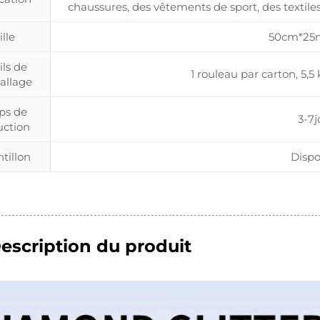
chaussures, des vêtements de sport, des textil
ille
50cm*25m
ils de
1 rouleau par carton, 5,5
allage
ps de
3-7j
uction
tillon
Dispo
escription du produit