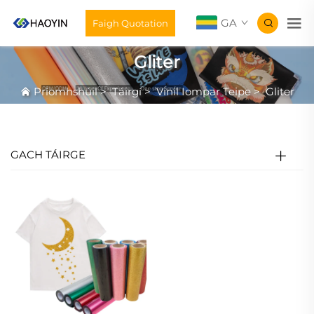
GA
Faigh Quotation
Gliter
Príomhshúil
>
Táirgí
>
Vinil Iompar Teipe
>
Gliter
GACH TÁIRGE