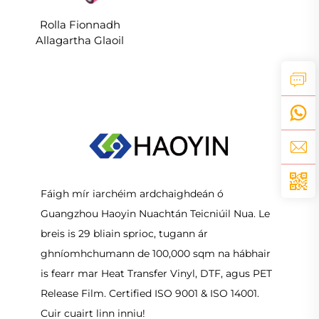
Rolla Fionnadh
Allagartha Glaoil
Mhárlaíochta 50cm do
Th-scairtí, Maiseanna &
Cruthaitheachtaí
Fáigh mír iarchéim ardchaighdeán ó
Guangzhou Haoyin Nuachtán Teicniúil Nua. Le
breis is 29 bliain sprioc, tugann ár
ghníomhchumann de 100,000 sqm na hábhair
is fearr mar Heat Transfer Vinyl, DTF, agus PET
Release Film. Certified ISO 9001 & ISO 14001.
Cuir cuairt linn inniu!