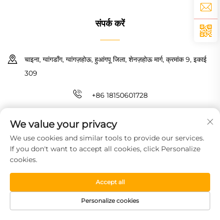
संपर्क करें
चाइना, ग्वांगडॉंग, ग्वांगज़होऊ, हुआंगपू जिला, शेनज़होऊ मार्ग, क्रमांक 9, इकाई
309
+86 18150601728
[email protected]
We value your privacy
We use cookies and similar tools to provide our services.
कॉपीराइट © 2026 गुआंगज़ौ हाओयिन न्यू मैटरियल टेक्नोलॉजी कंपनी लिमिटेड। सर्वाधिकार
If you don't want to accept all cookies, click Personalize
सुरक्षित।
गोपनीयता नीति
cookies.
Accept all
Personalize cookies
HOMEPAGE
उत्पाद
मुफ्त नमूना
टेलीफोन