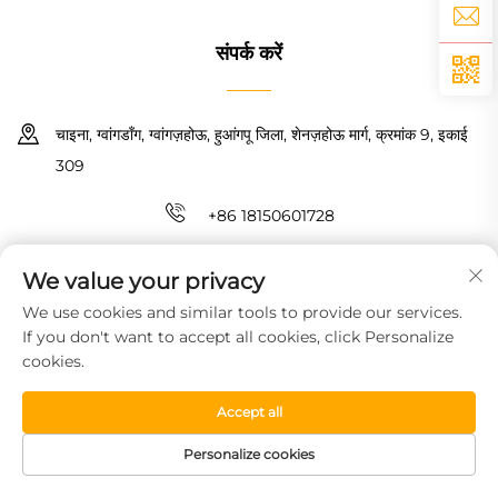
संपर्क करें
चाइना, ग्वांगडॉंग, ग्वांगज़होऊ, हुआंगपू जिला, शेनज़होऊ मार्ग, क्रमांक 9, इकाई
309
+86 18150601728
[email protected]
We value your privacy
We use cookies and similar tools to provide our services.
कॉपीराइट © 2026 गुआंगज़ौ हाओयिन न्यू मैटरियल टेक्नोलॉजी कंपनी लिमिटेड। सर्वाधिकार
If you don't want to accept all cookies, click Personalize
सुरक्षित।
गोपनीयता नीति
cookies.
Accept all
Personalize cookies
HOMEPAGE
उत्पाद
मुफ्त नमूना
टेलीफोन