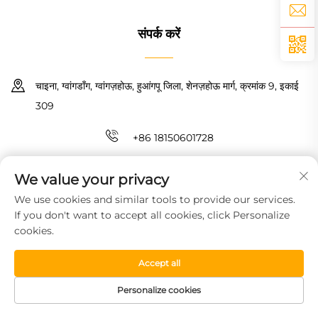
संपर्क करें
चाइना, ग्वांगडॉंग, ग्वांगज़होऊ, हुआंगपू जिला, शेनज़होऊ मार्ग, क्रमांक 9, इकाई
309
+86 18150601728
[email protected]
We value your privacy
We use cookies and similar tools to provide our services.
कॉपीराइट © 2026 गुआंगज़ौ हाओयिन न्यू मैटरियल टेक्नोलॉजी कंपनी लिमिटेड। सर्वाधिकार
If you don't want to accept all cookies, click Personalize
सुरक्षित।
गोपनीयता नीति
cookies.
Accept all
Personalize cookies
HOMEPAGE
उत्पाद
मुफ्त नमूना
टेलीफोन