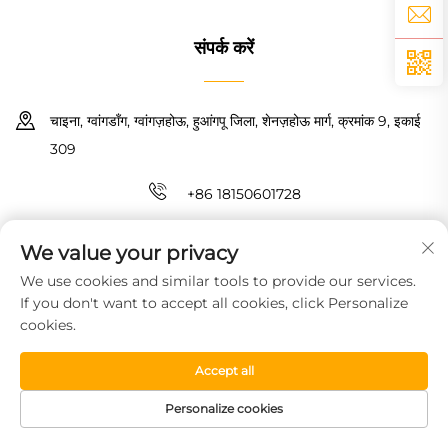
संपर्क करें
चाइना, ग्वांगडॉंग, ग्वांगज़होऊ, हुआंगपू जिला, शेनज़होऊ मार्ग, क्रमांक 9, इकाई
309
+86 18150601728
[email protected]
We value your privacy
We use cookies and similar tools to provide our services.
कॉपीराइट © 2026 गुआंगज़ौ हाओयिन न्यू मैटरियल टेक्नोलॉजी कंपनी लिमिटेड। सर्वाधिकार
If you don't want to accept all cookies, click Personalize
सुरक्षित।
गोपनीयता नीति
cookies.
Accept all
Personalize cookies
HOMEPAGE
उत्पाद
मुफ्त नमूना
टेलीफोन