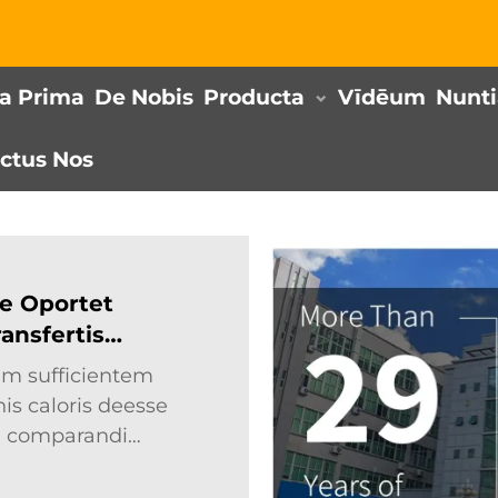
a Prima
De Nobis
Producta
Vīdēum
Nunt
ctus Nos
e Oportet
ansfertis
em sufficientem
is caloris deesse
m comparandi
 hoc iuvandum,
mptionis pro