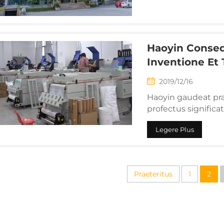
Haoyin Conseq
Inventione Et 
2019/12/16
Haoyin gaudeat pr
profectus signific
inventionem, ad ef
Legere Plus
Eminentissime, domu
praestantissimo pre
Praeteritus
1
2