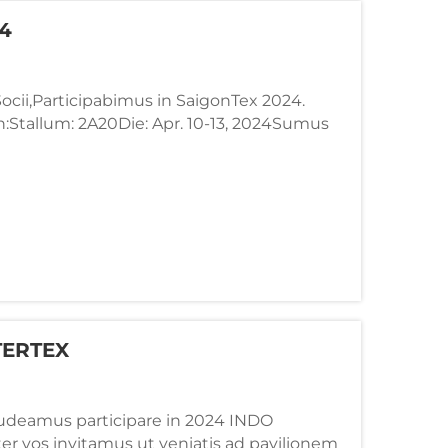
24
 Socii,Participabimus in SaigonTex 2024.
on:Stallum: 2A20Die: Apr. 10-13, 2024Sumus
r materiae transferendi calorem 28 annorum
ica 100,000sqm. Producta capita includunt...
TERTEX
Gaudeamus participare in 2024 INDO
er vos invitamus ut veniatis ad pavilionem