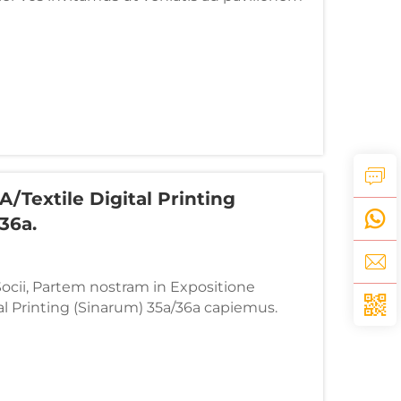
tione ostendemus ultimas nostras res pro
o, quae solutiones novas pro vobiscum
A/Textile Digital Printing
36a.
 Socii, Partem nostram in Expositione
al Printing (Sinarum) 35a/36a capiemus.
ionis: Statio: Area B 10.3- No.1020 Dies: 16-18
anton Fair Complex, Guangzhou, Sinae.
icator caloris transferendi materia...