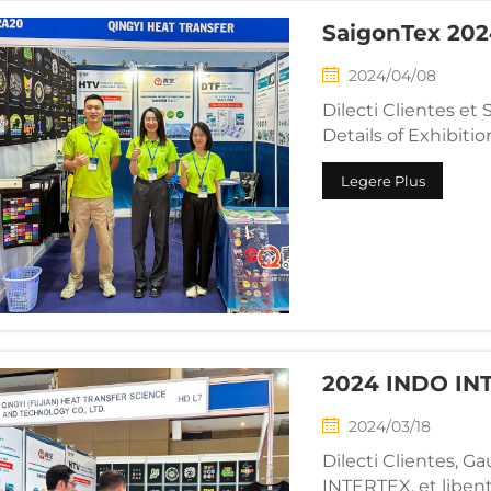
SaigonTex 20
2024/04/08
Dilecti Clientes et
Details of Exhibiti
princeps fabricato
Legere Plus
heri, possessa fabr
2024 INDO IN
2024/03/18
Dilecti Clientes, 
INTERTEX, et libent