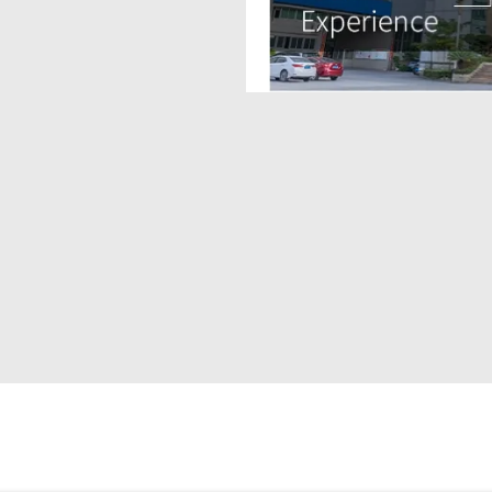
caloris. Prima
tionem...