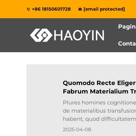
+86 18150601728
[email protected]
Pagin
Conta
Quomodo Recte Eliger
Fabrum Materialium Tr
Caloris?
Plures homines cognition
de materialibus transfusion
habent, quod difficultate
producta idonea facit. Ad
2025-04-08
praebam totius indicium e