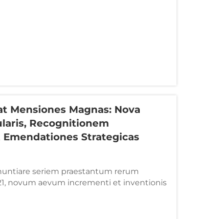
at Mensiones Magnas: Nova
ularis, Recognitionem
t Emendationes Strategicas
nnuntiare seriem praestantum rerum
1, novum aevum incrementi et inventionis
urans. 🎉 Fabrica Capitale Longhu, in Parco
ghu sita, feliciter absolvit...