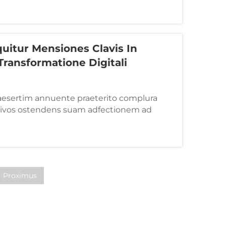
uitur Mensiones Clavis In
Transformatione Digitali
aesertim annuente praeterito complura
ativos ostendens suam adfectionem ad
ficaciam et progressum technologicum. 🏆
s principalis societatis ornata est
mio Nationa...
Proximus