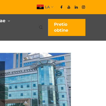
LA
iae
Pretio
obtine