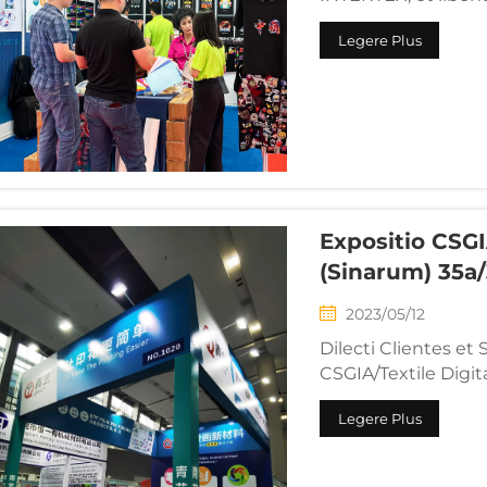
nostram! In exposi
Legere Plus
calore transferend
habent...
Expositio CSGI
(Sinarum) 35a/
2023/05/12
Dilecti Clientes et
CSGIA/Textile Digit
Particularia Exposit
Legere Plus
Maii 2023 Locus: C
Sumus princeps fabr