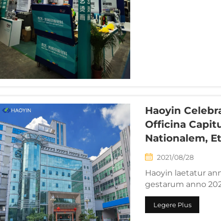
Haoyin Celebr
Officina Capit
Nationalem, E
2021/08/28
Haoyin laetatur a
gestarum anno 202
pro societate inaug
Legere Plus
Industriali Modae Lon