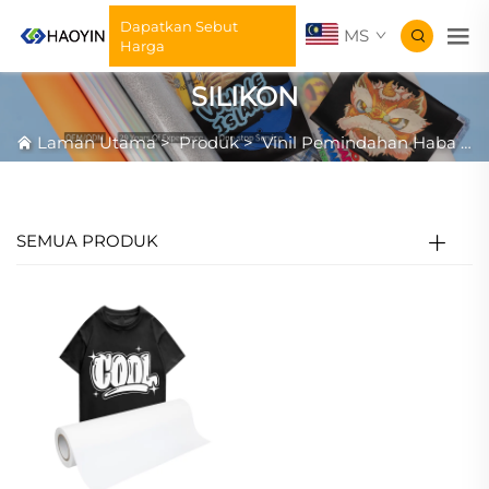
Dapatkan Sebut
MS
Harga
SILIKON
Laman Utama
>
Produk
>
Vinil Pemindahan Haba
>
SEMUA PRODUK