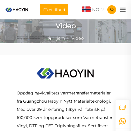
NO
Få et tilbud
Video
Hjem
>
Video
Oppdag høykvalitets varmetransfermaterialer
fra Guangzhou Haoyin Nytt Materialteknologi.
Med over 29 år erfaring tilbyr vår fabrikk på
100,000 kvm toppproduker som Varmetransfer
Vinyl, DTF og PET Frigivningsfilm. Sertifisert