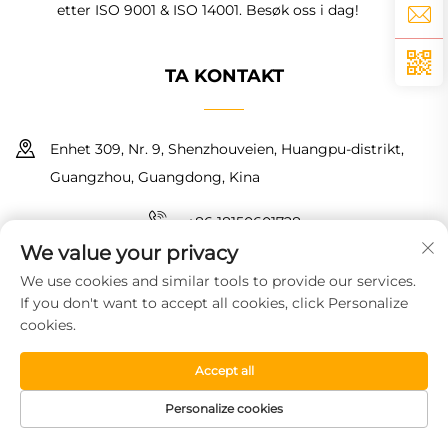
etter ISO 9001 & ISO 14001. Besøk oss i dag!
TA KONTAKT
Enhet 309, Nr. 9, Shenzhouveien, Huangpu-distrikt,
Guangzhou, Guangdong, Kina
+86 18150601728
We value your privacy
[email protected]
We use cookies and similar tools to provide our services.
If you don't want to accept all cookies, click Personalize
cookies.
Copyright © 2026 Guangzhou Haoyin New Material Technology
Co., Ltd. Alle rettigheter forbeholdt.
Personvernpolicy
Accept all
Personalize cookies
HJEM
PRODUKTER
GRATIS PRØVE
TLF