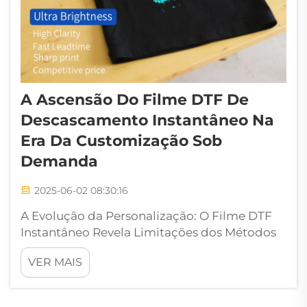
A Ascensão Do Filme DTF De
Descascamento Instantâneo Na
Era Da Customização Sob
Demanda
2025-06-02 08:30:16
A Evolução da Personalização: O Filme DTF
Instantâneo Revela Limitações dos Métodos
Tradicionais de Transferência Térmica Os
VER MAIS
métodos antigos de transferência térmica
para impressão têxtil enfrentam problemas
reais ao lidar com designs complexos, o que