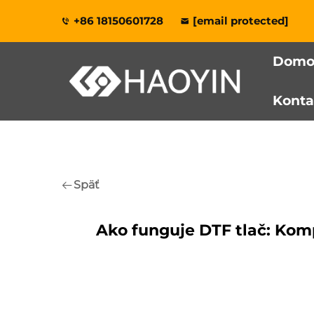
+86 18150601728
[email protected]
Domov
Konta
Späť
Ako funguje DTF tlač: Komp