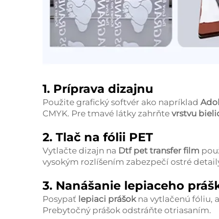
1. Príprava dizajnu
Použite grafický softvér ako napríklad
Ado
CMYK. Pre tmavé látky zahrňte
vrstvu biel
2. Tlač na fólii PET
Vytlačte dizajn na
Dtf pet transfer film
pou
vysokým rozlíšením zabezpečí ostré detail
3. Nanášanie lepiaceho práš
Posypať
lepiaci prášok
na vytlačenú fóliu, 
Prebytočný prášok odstráňte otriasaním.