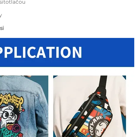
sitotlačou
y
si