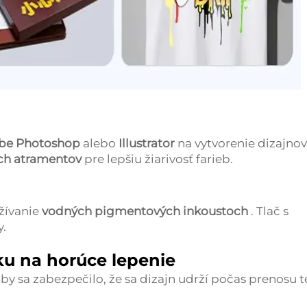
be Photoshop
alebo
Illustrator
na vytvorenie dizajnov
ich atramentov
pre lepšiu žiarivosť farieb.
žívanie
vodných pigmentových inkoustoch
. Tlač s
y.
ku na horúce lepenie
aby sa zabezpečilo, že sa dizajn udrží počas prenosu t