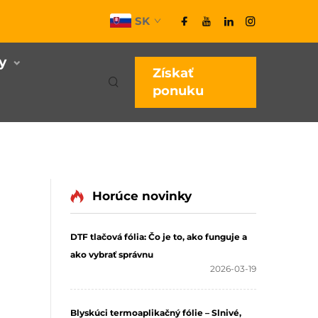
SK
y
Získať
ponuku
Horúce novinky
DTF tlačová fólia: Čo je to, ako funguje a
ako vybrať správnu
2026-03-19
Blyskúci termoaplikačný fólie – Slnivé,