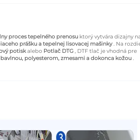
álny proces tepelného prenosu
ktorý vytvára dizajny n
iaceho prášku a tepelnej lisovacej mašinky
. Na rozdi
ový potisk
alebo
Potlač DTG
, DTF tlač je vhodná pre
s
bavlnou, polyesterom, zmesami a dokonca kožou
.