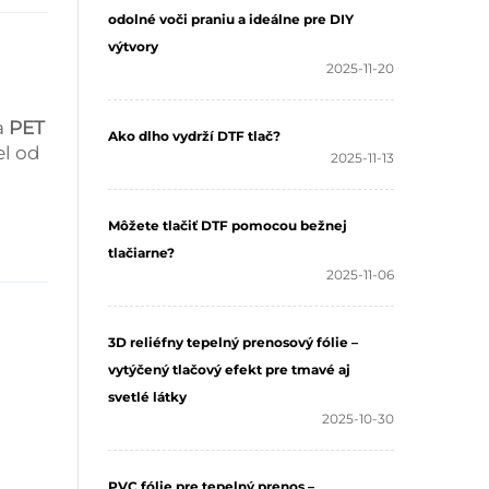
odolné voči praniu a ideálne pre DIY
výtvory
2025-11-20
a
PET
Ako dlho vydrží DTF tlač?
el od
2025-11-13
Môžete tlačiť DTF pomocou bežnej
tlačiarne?
2025-11-06
3D reliéfny tepelný prenosový fólie –
vytýčený tlačový efekt pre tmavé aj
svetlé látky
2025-10-30
PVC fólie pre tepelný prenos –