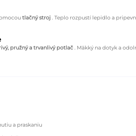
e pomocou
tlačný stroj
. Teplo rozpustí lepidlo a pripevn
e
rivý, pružný a trvanlivý potlač
. Mäkký na dotyk a odol
nutiu a praskaniu