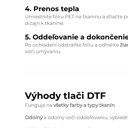
4. Prenos tepla
Umiestnite fóliu PET na tkaninu a stlačt
dizajn k tkanine.
5. Oddeľovanie a dokončeni
Po ochladení odstráňte fóliu a odhalíte
žia
voči umývaniu.
Výhody tlači DTF
Funguje na
všetky farby a typy tkanín
Odolný
a odolný voči oddeľovaniu, vybled