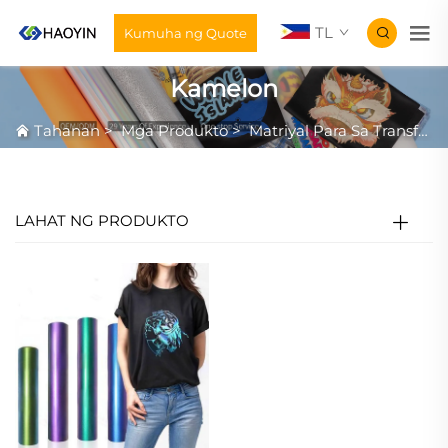
TL
Kumuha ng Quote
Kamelon
Tahanan
>
Mga Produkto
>
Matriyal Para Sa Transfer Ng Init
LAHAT NG PRODUKTO