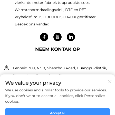
vierkante meter fabriek topprodukte soos
Warmteoormdraaiingsvinil, DTF en PET
Vryheidsfilm. ISO 9001 & ISO 14001 gertifiseer.
Besoek ons vandag!
NEEM KONTAK OP
Eenheid 309, Nr. 9, Shenzhou Road, Huangpu-distrik,
Guangzhou, Guangdong, China
We value your privacy
+86 18150601728
We use cookies and similar tools to provide our services.
If you don't want to accept all cookies, click Personalize
[email protected]
cookies.
Accept all
Kopiereg © 2025 Guangzhou Haoyin New Material Technology