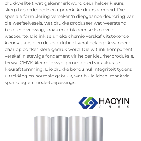
drukkwaliteit wat gekenmerk word deur helder kleure,
skerp besonderhede en opmerklike duursaamheid. Die
spesiale formulering verseker 'n diepgaande deurdring van
die weefselvesels, wat drukke produseer wat weerstand
bied teen vervaag, kraak en afbladder selfs na vele
wasbeurte. Die ink se unieke chemie verskaf uitstekende
kleursatu­rasie en deursigtigheid, veral belangrik wanneer
daar op donker klere gedruk word. Die wit ink komponent
verskaf 'n stewige fondament vir helder kleurherproduksie,
terwyl CMYK-kleure 'n wye gamma bied vir akkurate
kleurafstemming. Die drukke behou hul integriteit tydens
uitrekking en normale gebruik, wat hulle ideaal maak vir
sportdrag en mode-toepassings.