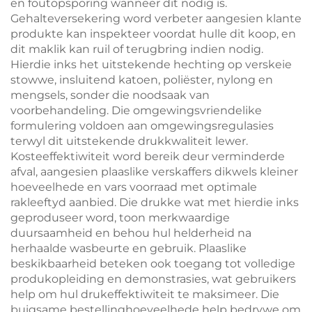
en foutopsporing wanneer dit nodig is.
Gehalteversekering word verbeter aangesien klante
produkte kan inspekteer voordat hulle dit koop, en
dit maklik kan ruil of terugbring indien nodig.
Hierdie inks het uitstekende hechting op verskeie
stowwe, insluitend katoen, poliëster, nylong en
mengsels, sonder die noodsaak van
voorbehandeling. Die omgewingsvriendelike
formulering voldoen aan omgewingsregulasies
terwyl dit uitstekende drukkwaliteit lewer.
Kosteeffektiwiteit word bereik deur verminderde
afval, aangesien plaaslike verskaffers dikwels kleiner
hoeveelhede en vars voorraad met optimale
rakleeftyd aanbied. Die drukke wat met hierdie inks
geproduseer word, toon merkwaardige
duursaamheid en behou hul helderheid na
herhaalde wasbeurte en gebruik. Plaaslike
beskikbaarheid beteken ook toegang tot volledige
produkopleiding en demonstrasies, wat gebruikers
help om hul drukeffektiwiteit te maksimeer. Die
buigsame bestellinghoeveelhede help bedrywe om