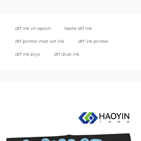
dtf ink vir epson
beste dtf ink
dtf printer met wit ink
dtf ink printer
dtf ink prys
dtf druk ink