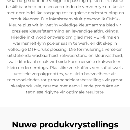
waarborg sodoende veilige toepassing op klere. Plaaslike
beskikbaarheid beteken verminderde vervoertye en -koste,
met onmiddellike toegang tot tegniese ondersteuning en
produkkenner. Die inktsisteem sluit gewoonlik CMYK-
kleure plus wit in, wat 'n volledige kleurgamma bied vir
presiese kleurafstemming en lewendige afdrukkings.
Hierdie inkt word ontwerp om glad met PET-films en
warmsmelt-lym poeier saam te werk, en dit skep 'n
volledige DTF-drukoplossing. Die formulerings verseker
uitstekende wasbaarheid, rekweerstand en kleurvastheid,
wat dit ideaal maak vir beide kommersiële drukwerk en
klein ondernemings. Plaaslike verskaffers verskaf dikwels
verskeie verpakgroottes, van klein hoeveelhede vir
toetsdoeleindes tot groothandelaarsbestellings vir groot
skaalproduksie, tesame met aanvullende produkte en
tegniese riglyne vir optimale resultate.
Nuwe produkvrystellings