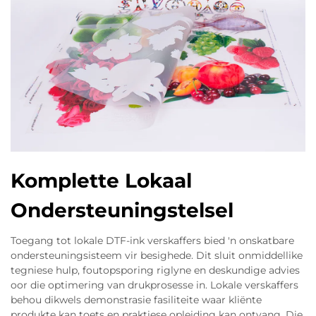
Komplette Lokaal
Ondersteuningstelsel
Toegang tot lokale DTF-ink verskaffers bied 'n onskatbare
ondersteuningsisteem vir besighede. Dit sluit onmiddellike
tegniese hulp, foutopsporing riglyne en deskundige advies
oor die optimering van drukprosesse in. Lokale verskaffers
behou dikwels demonstrasie fasiliteite waar kliënte
produkte kan toets en praktiese opleiding kan ontvang. Die