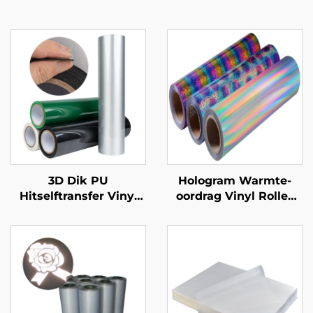
3D Dik PU
Hologram Warmte-
Hitselftransfer Vinyl
oordrag Vinyl Rolles
(0.5-1.0mm) Vir klere
50cm
Logo Ontwerp