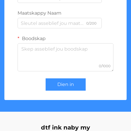
Maatskappy Naam
0/200
Boodskap
0/1000
Dien in
dtf ink naby my