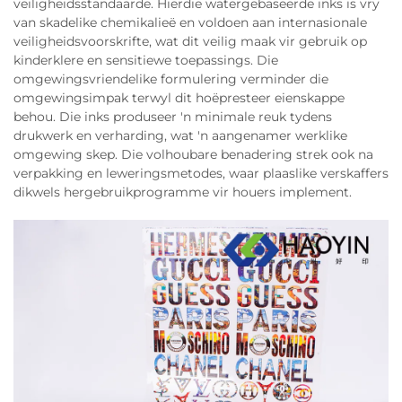
veiligheidsstandaarde. Hierdie watergebaseerde inks is vry
van skadelike chemikalieë en voldoen aan internasionale
veiligheidsvoorskrifte, wat dit veilig maak vir gebruik op
kinderklere en sensitiewe toepassings. Die
omgewingsvriendelike formulering verminder die
omgewingsimpak terwyl dit hoëpresteer eienskappe
behou. Die inks produseer 'n minimale reuk tydens
drukwerk en verharding, wat 'n aangenamer werklike
omgewing skep. Die volhoubare benadering strek ook na
verpakking en leweringsmetodes, waar plaaslike verskaffers
dikwels hergebruikprogramme vir houers implement.