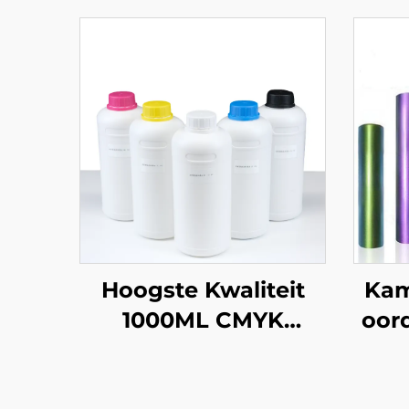
Hoogste Kwaliteit
Kam
1000ML CMYK
oord
Warmteoverdragsdruk
Tekstiel Druks wit