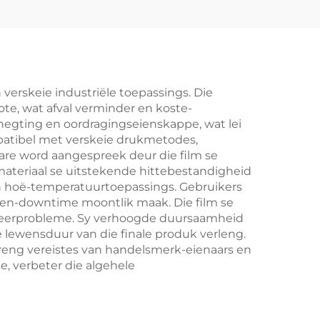
verskeie industriële toepassings. Die
ote, wat afval verminder en koste-
hegting en oordragingseienskappe, wat lei
mpatibel met verskeie drukmetodes,
are word aangespreek deur die film se
 materiaal se uitstekende hittebestandigheid
n hoë-temperatuurtoepassings. Gebruikers
ien-downtime moontlik maak. Die film se
eheerprobleme. Sy verhoogde duursaamheid
 lewensduur van die finale produk verleng.
treng vereistes van handelsmerk-eienaars en
, verbeter die algehele