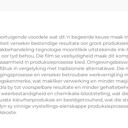
ortuigende voordele wat dit 'n begeerde keuse maak in 
iteit verseker bestendige resultate oor groot produksiel
vlakbehandeling-tegnologie moontlikik uitstekende ink-
it oor tyd behou. Die film se veelsydigheid maak dit ko
t buigsaamheid in produksieprosesse bied. Omgewingsbesw
druk in vergelyking met tradisionele alternatiewe. Die
ingsprosesse en verseker betroubare werkverrigting i
eringskenmerke, wat makliker verwerking en minder masj
dra by tot voorspelbare resultate en minder gehalteb
weerbestandigheid en chemikalie-blootstelling, wat die
kkurate kleurherproduksie en beeldgetrouheid, wat die s
 sy vinnige vrystellings-eienskappe produksieprosesse
dskoste.