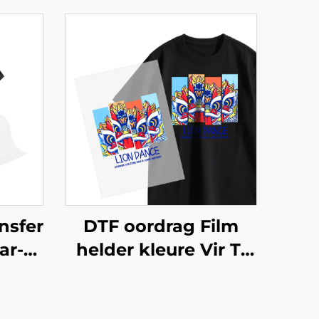
ansfer
DTF oordrag Film
ar-
helder kleure Vir T-
ik
oorde
 50cm