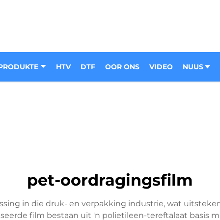
PRODUKTE
HTV
DTF
OOR ONS
VIDEO
NUUS
pet-oordragingsfilm
sing in die druk- en verpakking industrie, wat uitsteke
iseerde film bestaan uit 'n polietileen-tereftalaat basis