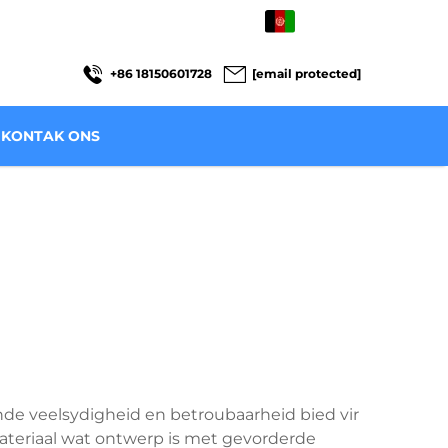
AF
+86 18150601728
[email protected]
KONTAK ONS
nde veelsydigheid en betroubaarheid bied vir
 materiaal wat ontwerp is met gevorderde