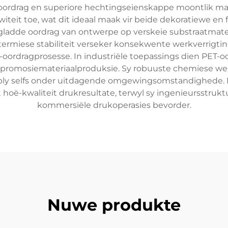
ordrag en superiore hechtingseienskappe moontlik maa
witeit toe, wat dit ideaal maak vir beide dekoratiewe en 
 gladde oordrag van ontwerpe op verskeie substraatmater
termiese stabiliteit verseker konsekwente werkverrigti
-oordragprosesse. In industriële toepassings dien PET-o
 promosiemateriaalproduksie. Sy robuuste chemiese wee
ly selfs onder uitdagende omgewingsomstandighede. Di
hoë-kwaliteit drukresultate, terwyl sy ingenieursstruk
kommersiële drukoperasies bevorder.
Nuwe produkte