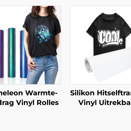
eleon Warmte-
Silikon Hitselftr
rag Vinyl Rolles
Vinyl Uitrekba
Herhaal Makl
Sonder Barstes