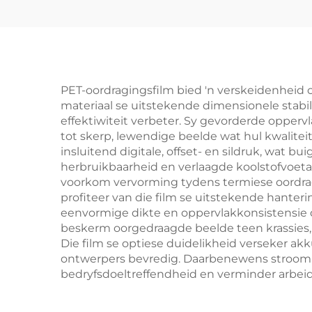
DTF-drukins vir
Epson I3200 I1600
Xp600 1390 4720
Tx800 Hoof
PET-oordragingsfilm bied 'n verskeidenheid o
materiaal se uitstekende dimensionele stabil
effektiwiteit verbeter. Sy gevorderde opper
tot skerp, lewendige beelde wat hul kwalite
insluitend digitale, offset- en sildruk, wa
herbruikbaarheid en verlaagde koolstofvoetaf
voorkom vervorming tydens termiese oordrag
profiteer van die film se uitstekende hant
eenvormige dikte en oppervlakkonsistensie 
beskerm oorgedraagde beelde teen krassies, 
Die film se optiese duidelikheid verseker a
ontwerpers bevredig. Daarbenewens stroomlyn
bedryfsdoeltreffendheid en verminder arbei