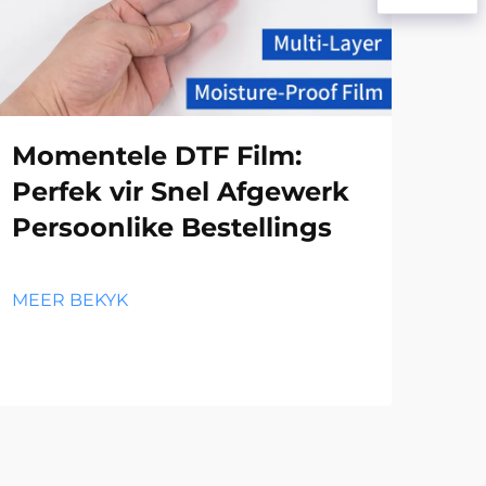
Momentele DTF Film:
Di
Perfek vir Snel Afgewerk
Og
Persoonlike Bestellings
DT
va
Aa
MEER BEKYK
MEE