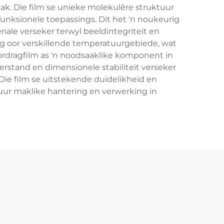
k. Die film se unieke molekulêre struktuur
funksionele toepassings. Dit het 'n noukeurig
iale verseker terwyl beeldintegriteit en
ng oor verskillende temperatuurgebiede, wat
ordragfilm as 'n noodsaaklike komponent in
rstand en dimensionele stabiliteit verseker
e film se uitstekende duidelikheid en
tuur maklike hantering en verwerking in