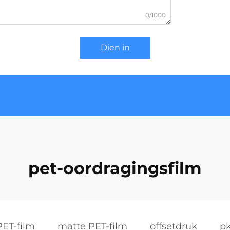
0/1000
Dien in
pet-oordragingsfilm
PET-film
matte PET-film
offsetdruk
pk