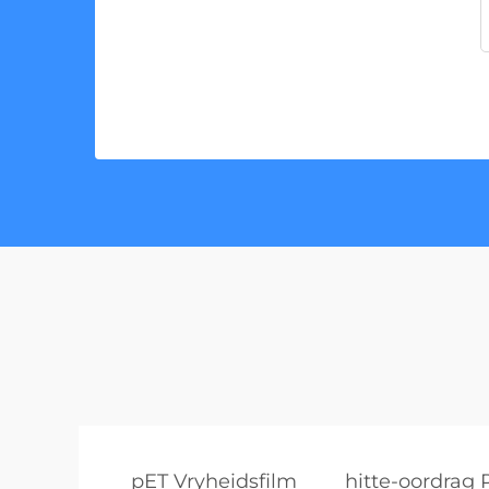
pET Vryheidsfilm
hitte-oordrag 