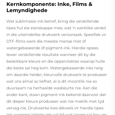
Kernkomponente: Inke, Films &
Lemyndighede
Wat sublimasie-ink betref, bring die verskillende
tipes hul eie eienskappe mee, wat 'n werklike verskil
in die uiteindelike drukwerk veroorsaak. Spesifiek vir
DTF-films werk die meeste mense met óf
watergebaseerde óf pigment-ink. Hierdie opsies
lewer verskillende resultate wanneer dit by die
beskikbare kleure en die oppervlaktes waarop hulle
die beste sal heg kom. Watergebaseerde inks neig
om daardie helder, kleurvolle drukwerk te produseer
wat ons almal so liefhet, al is dit moontlik nie so
duursaam na herhaalde wasbeurte nie. Aan die
ander kant, staan pigment-ink bekend daarvoor dat
dit dieper kleure produseer wat nie maklik met tyd
vervag nie. Drukwerke kies dikwels vir hierdie tipes
ink wanneer kliënte iets wil hê wat langer sal hou en