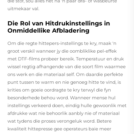
die stof, sou alles net na 'n paar dra- of wasbeurte
uitmekaar val.
Die Rol van Hitdrukinstellings in
Onmiddellike Afbladering
Om die regte hittepers-instellings te kry, maak 'n
groot verskil wanneer jy die oombliklike pel-effek
met DTF-films probeer bereik. Temperatuur en druk
wissel regtig afhangende van die soort film waarmee
ons werk en die materiaal self. Om daardie perfekte
punt tussen te warm en nie genoeg hitte te vind, is
krities om goeie oordragte te kry terwyl die fyn
besonderhede behou word. Wanneer mense hul
instellings verkeerd doen, eindig hulle gewoonlik met
afdrukke wat nie behoorlik aanbly nie of materiaal
wat tydens die proses verongeluk word. Betere
kwaliteit hittepresse gee operateurs baie meer