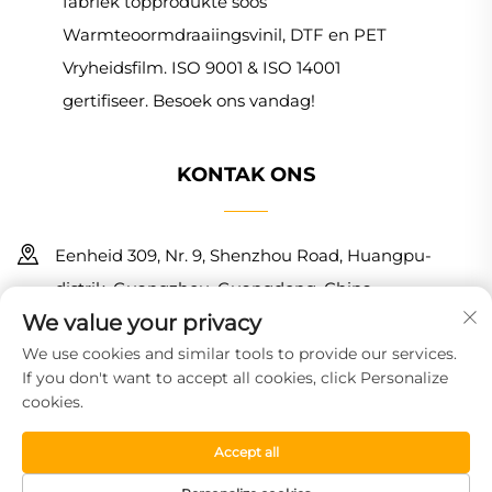
fabriek topprodukte soos
Warmteoormdraaiingsvinil, DTF en PET
Vryheidsfilm. ISO 9001 & ISO 14001
gertifiseer. Besoek ons vandag!
KONTAK ONS
Eenheid 309, Nr. 9, Shenzhou Road, Huangpu-
distrik, Guangzhou, Guangdong, China
We value your privacy
+86 18150601728
We use cookies and similar tools to provide our services.
If you don't want to accept all cookies, click Personalize
[email protected]
cookies.
Kopiereg © 2025 Guangzhou Haoyin New Material
Accept all
Technology Co., Ltd. Alle regte voorbehou.
Privaatheidsbeleid