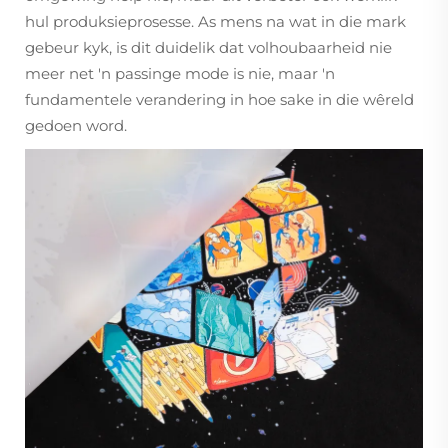
hul produksieprosesse. As mens na wat in die mark
gebeur kyk, is dit duidelik dat volhoubaarheid nie
meer net 'n passinge mode is nie, maar 'n
fundamentele verandering in hoe sake in die wêreld
gedoen word.