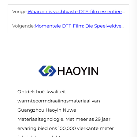
Vorige:
Waarom is vochtvaste DTF-film essentieel vir jou drukkerbedryf
Volgende:
Momentele DTF Film: Die Speelveldveranderder vir Vinnige Op Maat Kledingproduksie
Ontdek hoë-kwaliteit
warmteoormdraaiingsmateriaal van
Guangzhou Haoyin Nuwe
Materiaaltegnologie. Met meer as 29 jaar
ervaring bied ons 100,000 vierkante meter