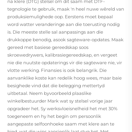
na klere (DTG) stelsel om dit saam met DTF-
tegnologie te gebruik, maak 'n heel nuwe wêreld van
produksiemulighede oop. Eerstens moet bepaal
word watter veranderinge aan die toerusting nodig
is. Die meeste stelle sal aanpassings aan die
drukkoppe benodig, asook sagteware-opdates. Maak
gereed met basiese gereedskap soos
skroewedrywers, kalibrasiegereedskap, en vergeet
nie die nuutste opdaterings vir die sagteware nie, vir
vlotte werking. Finansies is ook belangrik. Die
aanvanklike koste kan redelik hoog wees, maar baie
besighede vind dat die belegging mettertyd
uitbetaal. Neem byvoorbeeld plaaslike
winkelbestuurder Mark wat sy stelsel vorige jaar
opgradeer het. Sy werksvloeisnelheid het met 30%
toegeneem en hy het begin om persoonlik
aangepaste selfoonhoeke saam met klere aan te
bied, wat die wins aansienlik laat styg het. Met