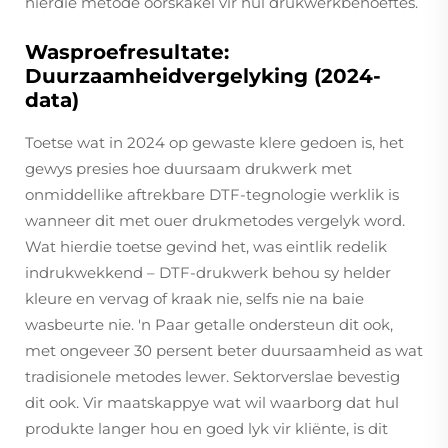
hierdie metode oorskakel vir hul drukwerkbehoeftes.
Wasproefresultate:
Duurzaamheidvergelyking (2024-
data)
Toetse wat in 2024 op gewaste klere gedoen is, het
gewys presies hoe duursaam drukwerk met
onmiddellike aftrekbare DTF-tegnologie werklik is
wanneer dit met ouer drukmetodes vergelyk word.
Wat hierdie toetse gevind het, was eintlik redelik
indrukwekkend – DTF-drukwerk behou sy helder
kleure en vervag of kraak nie, selfs nie na baie
wasbeurte nie. 'n Paar getalle ondersteun dit ook,
met ongeveer 30 persent beter duursaamheid as wat
tradisionele metodes lewer. Sektorverslae bevestig
dit ook. Vir maatskappye wat wil waarborg dat hul
produkte langer hou en goed lyk vir kliënte, is dit