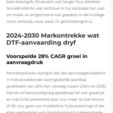
baie belangrik. Drukwerk wat langer hou, beteken
tevrede kliënte wat vertroue in hul aankope het, wat
sin maak vir enigiemand wat goedere in die huidige
mark verkoop, waar waar vir geld belangrik is.
2024-2030 Markontrekke wat
DTF-aanvaarding dryf
Voorspelde 28% CAGR groei in
aanvraagdruk
Marketspanaals voorspel dat die aanvraagdruksektor
'n indrukwekkende saamgestelde jaarlikse
groeikoers van 28% kan verwag tussen 2024 en 2030.
Mense wil eenvoudigweg goedkoop hê wat goed lyk
en wat hulle persoonlik pas, nou meer as ooit tevore,
of dit nou gaan oor modeklere, huisversierings of die
klein geskenkies wat maatskappye by geleenthede