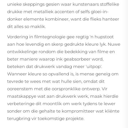
unieke skeppings gesien waar kunstenaars stoffelike
drukke met metalliek accenten of selfs gloei-in-
donker elemente kombineer, want die flieks hanteer
dit alles so maklik.
Vordering in filmtegnologie gee regtig 'n hupstoot
aan hoe levendig en skerp gedrukte kleure lyk. Nuwe
ontwikkelinge rondom die bedekking van filme en
beter maniere waarop ink geabsorbeer word,
beteken dat drukwerk vandag meer 'uitpop'.
Wanneer kleure so opvallend is, is mense geneig om
tevrede te wees met wat hulle sien, omdat dit
ooreenstem met die oorspronklike ontwerp. Vir
maatskappye wat aan drukwerk werk, maak hierdie
verbeteringe dit moontlik om werk tydens te lewer
sonder om die gehalte te kompromitteer wat kliënte
terugbring vir toekomstige projekte.