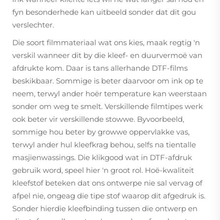
fyn besonderhede kan uitbeeld sonder dat dit gou
verslechter.
Die soort filmmateriaal wat ons kies, maak regtig 'n
verskil wanneer dit by die kleef- en duurvermoë van
afdrukte kom. Daar is tans allerhande DTF-films
beskikbaar. Sommige is beter daarvoor om ink op te
neem, terwyl ander hoër temperature kan weerstaan
sonder om weg te smelt. Verskillende filmtipes werk
ook beter vir verskillende stowwe. Byvoorbeeld,
sommige hou beter by growwe oppervlakke vas,
terwyl ander hul kleefkrag behou, selfs na tientalle
masjienwassings. Die klikgood wat in DTF-afdruk
gebruik word, speel hier 'n groot rol. Hoë-kwaliteit
kleefstof beteken dat ons ontwerpe nie sal vervag of
afpel nie, ongeag die tipe stof waarop dit afgedruk is.
Sonder hierdie kleefbinding tussen die ontwerp en