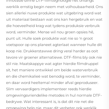
Innovasie binne DTF-filmtegnologie het onlangs
werklik ernstig begin neem met volhoubaarheid. Ons
sien allerlei nuwe produkte wat uitgebring word wat
uit materiaal bestaan wat ons kan hergebruik en wat
die hoeveelheid krag wat tydens produksie verbruik
word, verminder. Mense wil nou groen opsies hê,
punt uit. Hulle soek produkte wat nie so 'n groot
voetspoor op ons planeet agterlaat wanneer hulle dit
koop nie. Drukkerstawwe dring veral harder as ooit
tevore vir groener alternatiewe. DTF-films bly ook nie
stil nie. Maatskappye wat agter hierdie filmdruppel
sit, het maniere ontwikkel om beide waterverbruik
en die chemikalieë wat benodig word, te verminder,
en daar word heeltemal minder afval geproduseer.
Slim vervaardigers implementeer reeds hierdie
omgewingsvriendelike metodes in hul normale DTF-
bedrywe. Wat interessant is, is dat dit nie net die
omgewing help nie, maar dit verbeter ook werklik