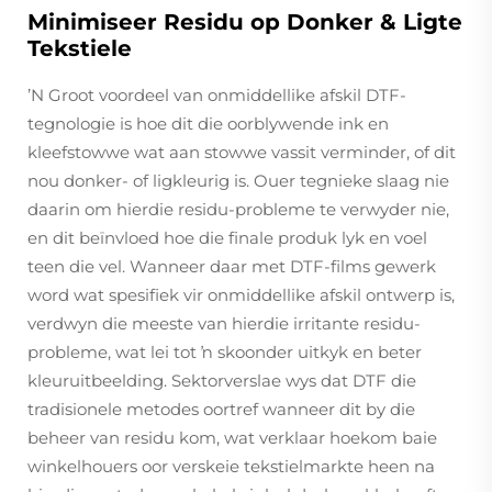
Minimiseer Residu op Donker & Ligte
Tekstiele
ʼN Groot voordeel van onmiddellike afskil DTF-
tegnologie is hoe dit die oorblywende ink en
kleefstowwe wat aan stowwe vassit verminder, of dit
nou donker- of ligkleurig is. Ouer tegnieke slaag nie
daarin om hierdie residu-probleme te verwyder nie,
en dit beïnvloed hoe die finale produk lyk en voel
teen die vel. Wanneer daar met DTF-films gewerk
word wat spesifiek vir onmiddellike afskil ontwerp is,
verdwyn die meeste van hierdie irritante residu-
probleme, wat lei tot ŉ skoonder uitkyk en beter
kleuruitbeelding. Sektorverslae wys dat DTF die
tradisionele metodes oortref wanneer dit by die
beheer van residu kom, wat verklaar hoekom baie
winkelhouers oor verskeie tekstielmarkte heen na