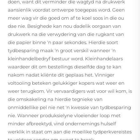
doen, want dit verminder die wagtyd na drukwerk
aansienlik voordat ontwerpe toegepas word. Geen
meer wag vir die goed om af te koel soos in die ou
dae nie. Besighede kan nou dadelik oorgaan van
drukwerk na die verwydering van die rugkant van
die papier binne 'n paar sekondes. Hierdie soort
tydbesparing maak 'n groot verskil wanneer 'n
kleinhandelbedryf bestuur word. Kleinhandelaars
waardeer dit om bestellings dieselfde dag te kan
nakom nadat kliënte dit geplaas het. Vinniger
voltooiing beteken gelukkiger kopers wat weer en
weer terugkom. Vir vervaardigers wat voor wil kom, is
die omskakeling na hierdie tegnieke van
onmiddellike pel nie net 'n kwessie van tydbesparing
nie. Wanneer produksielyne vloeiender loop met
minder afbreektyd, vind ondernemings hulself
werklik in staat om aan die moeilike tydperkvereistes
te voldoen sonder om sweet te breek.