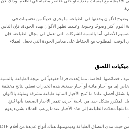
 الأقمشة مع لمسات معدنية أو حتى عناصر مضيئة في الظلام، وذلك لأن
ة.
ن وضوح الألوان وحدتها في الطباعة. ما يجري حديثًا من تحسينات في
ليوم أكثر وضوحًا وحيوية. وعندما تظهر الألوان بهذه الجودة، فإن الناس
التصميم الأصلي. أما بالنسبة للشركات التي تعمل في مجال الطباعة، فإن
ي الوقت المطلوب مع الحفاظ على معايير الجودة التي تجعل العملاء
اميكيات اللصق
يف خصائصها الخاصة، مما يُحدث فرقاً حقيقياً في نتيجة الطباعة. بالنسبة
لأشخاص إما مع أحبار مائية أو أحبار صبغية. هذه الخيارات تعطي نتائج مختلفة
شكل أفضل. عادةً ما تُنتج الأحبار المائية طباعة مشرقة ومليئة بالألوان
ل المتكرر بشكل جيد. من ناحية أخرى، تتميز الأحبار الصبغية بأنها تُنتج
ً ما تلجأ محلات الطباعة إلى هذه الأحبار عندما يرغب العملاء بشيء يدوم
إن نوع مادة الفيلم التي نختارها تُحدث فرقاً كبيراً من حيث مدى التصاق الطباعة وديمومتها. هناك أنواع عديدة من أفلام 