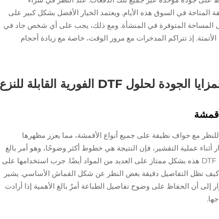
فة المتاحة في السوق هذه الأيام. ويعتمد الخيار الأفضل بشكل كبير على
وعلى المساحة المتوفرة في المنشأة. ومع ذلك، يجب على أي شخص جاد في
الأتمتة. إذ تتراكم المدخرات مع مرور الوقت، خاصة مع زيادة أحجام
زايا الجودة لحلول DTF الفورية القابلة للنزع
أقمشة
ةً ملفتةً للنظر مع حواف نظيفة على جميع أنواع الأقمشة، مما يعزز مظهرها
ر أثناء عملية التقشير، فإن النتيجة هي خطوط أكثر وضوحًا، وهو أمر بالغ
الأهمية عند إنشاء طباعة تبدو احترافية. تعمل أفلام DTF هذه بشكل ممتاز على العديد من المواد أيضًا. جرب استخدامها على
ب كيف تظل التفاصيل دقيقة بغض النظر عن شكل القماش الأساسي. يشير
إلى أن الحفاظ على وضوح تفاصيل الطباعة أمرٌ بالغ الأهمية إذا أرادت
ها.