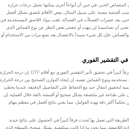
لامتصاص الحبر، في حين أن أنواعاً أخرى يمكنها تحمل درجات حرارة
تناسب أقمشة معينة. على سبيل المثال، بعض الأفلام تلتصق بشكل أفضل
تى بعد عشرات الغسلاّت في الغسالة. تلعب مواد اللاصق المستخدمة في
ي الجودة يعني أن تصاميمنا لن تبهت أو تتقشر بغض النظر عن نوع القماش الذي
م والقماش، فإن كل شيء سيبدأ بالانفصال بعد بضع مرات من الاستخدام أو
في التقشير الفوري
إن استخدام إعدادات صحيحة لآلة الحرارة يُحدث فرقاً كبيراً في تحقيق تأثير التقشير الفوري مع أفلام DTF. إن درجة الحرارة
ستخدمه ونوع القماش نفسه. إن إيجاد التوازن الصحيح بين درجة الحرارة
الأهمية لتحقيق انتقال جيد مع الحفاظ على التفاصيل الدقيقة. عندما يخطئ
 على طباعة غير ملتصقة بشكل صحيح أو أقمشة تالفة خلال العملية. إن
 تحكماً أكثر دقة بهذه العوامل، مما يعني نتائج أفضل في معظم مهام
ريقة التي تعمل بها يُحدث فرقاً كبيراً في الحصول على نتائج جيدة.
ادة اللاصقة، مما يحدد ما إذا كانت ستلتصق بشكل صحيح بالسطح الذي