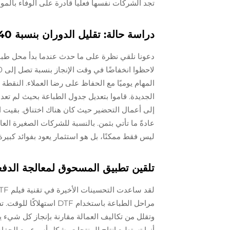
تجد الشركات نفسها فعلياً قادرة على الوفاء بالمواع
دراسة حالة: تقليل الدوران بنسبة 40٪ في المتاجر المزدحمة
المهام يوميًا مع الحفاظ على رضا العملاء. النقطة
الجديدة. قاموا بتعديل جدول الطباعة بحيث لم تعد 
إلى أعمال التحضير حيث كان هناك اختناق. بقيت ال
عادةً ما تأتي بثمن. بالنسبة للشركات الصغيرة العال
ليس فقط ممكنًا، بل هو استثمار يعود بفوائد كبيرة.
تلقين تطبيق المسحوق لمعالجة الدف
مراحل الطباعة باستخدام 
وتقلل من تكاليف العمالة مقارنة بإنجاز كل شيء ي
أنها تستطيع إنتاج المنتجات بشكل أسرع مع الحف