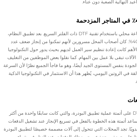
يد النهائية الصعبة دون عناء.
دعونا نلقي نظرة على ما حدث عندما بدأ محل طباعة محلي باستخدام تقنية DTF ذات الفلتر السريع. بعد تطبيق النظام،
لاحظوا انخفاضًا في وقت الإنجاز بنسبة تصل إلى 40%. كان أصحاب المحل مسرورين لأنهم تمكنوا من إنجاز ضعف عدد
 الأهم كانت إعادة تنظيم سير العمل لديهم بحيث يدور حول التكنولوجيا
الآلات تبقى بلا عمل بين المهام. كما نقلوا بعض الموظفين من التغليف
جودة بنفس المستوى الجيد أيضًا، وهو ما فاجأ الجميع نظرًا لأن السرعة
قة في الروتين اليومي، يُظهر هذا أن الاستثمار في التكنولوجيا الذكية
عات
لقد ساعدت التحسينات الأخيرة في تقنية فيلم DTF على أتمتة عملية تطبيق البودرة، والتي كانت سابقًا واحدة من أكثر
DTF استهلاكًا للوقت. تساعد أتمتة هذه الخطوة بالفعل في تسريع الإنجاز عند تشغيل الدفعات
دويًا. تجد المحلات التي تتحول إلى آلات مصممة خصيصًا لتطبيق البودرة
اظ على جودة موحدة عبر جميع تلك الدفعات. عند النظر في شراء