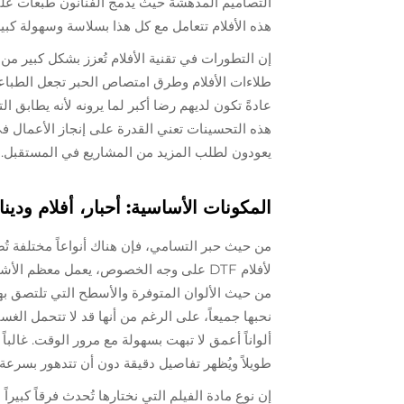
التصاميم المدهشة حيث يدمج الفنانون طبعات على
هذه الأفلام تتعامل مع كل هذا بسلاسة وسهولة كبير
إن التطورات في تقنية الأفلام تُعزز بشكل كبير م
طلاءات الأفلام وطرق امتصاص الحبر تجعل الطباعة ا
عادةً تكون لديهم رضا أكبر لما يرونه لأنه يطابق 
هذه التحسينات تعني القدرة على إنجاز الأعمال ف
يعودون لطلب المزيد من المشاريع في المستقبل.
المكونات الأساسية: أحبار، أفلام ودين
من حيث حبر التسامي، فإن هناك أنواعاً مختلفة تُض
لأفلام DTF على وجه الخصوص، يعمل معظم ا
من حيث الألوان المتوفرة والأسطح التي تلتصق بها ب
نحبها جميعاً، على الرغم من أنها قد لا تتحمل الغسي
ألواناً أعمق لا تبهت بسهولة مع مرور الوقت. غالبا
طويلاً ويُظهر تفاصيل دقيقة دون أن تتدهور بسرعة.