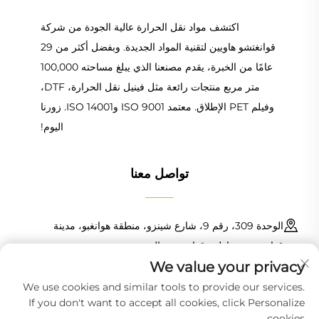
اكتشف مواد نقل الحرارة عالية الجودة من شركة
قوانغتشو هاويين لتقنية المواد الجديدة. وبفضل أكثر من 29
عامًا من الخبرة، يقدم مصنعنا الذي يبلغ مساحته 100,000
متر مربع منتجات رائعة مثل فينيل نقل الحرارة، DTF،
وفيلم PET الإطلاق. معتمد ISO 9001 وISO 14001. زورنا
اليوم!
تواصل معنا
الوحدة 309، رقم 9، شارع شينزو، منطقة هوانغبو، مدينة
قوانغتشو، مقاطعة قوانغدونغ، الصين
We value your privacy
+86 18150601728
We use cookies and similar tools to provide our services.
If you don't want to accept all cookies, click Personalize
[email protected]
cookies.