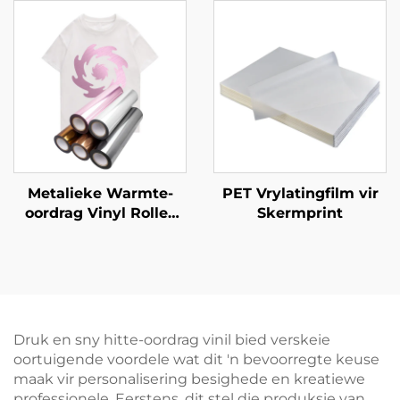
PET Film Poeder vir
Warmte-oordrag Druk
Kleding
Metalieke Warmte-
PET Vrylatingfilm vir
oordrag Vinyl Rolles
Skermprint
vir klere
Druk en sny hitte-oordrag vinil bied verskeie
oortuigende voordele wat dit 'n bevoorregte keuse
maak vir personalisering besighede en kreatiewe
professionele. Eerstens, dit stel die produksie van