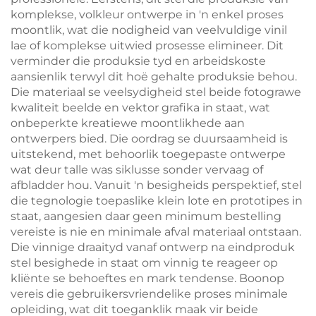
komplekse, volkleur ontwerpe in 'n enkel proses
moontlik, wat die nodigheid van veelvuldige vinil
lae of komplekse uitwied prosesse elimineer. Dit
verminder die produksie tyd en arbeidskoste
aansienlik terwyl dit hoë gehalte produksie behou.
Die materiaal se veelsydigheid stel beide fotograwe
kwaliteit beelde en vektor grafika in staat, wat
onbeperkte kreatiewe moontlikhede aan
ontwerpers bied. Die oordrag se duursaamheid is
uitstekend, met behoorlik toegepaste ontwerpe
wat deur talle was siklusse sonder vervaag of
afbladder hou. Vanuit 'n besigheids perspektief, stel
die tegnologie toepaslike klein lote en prototipes in
staat, aangesien daar geen minimum bestelling
vereiste is nie en minimale afval materiaal ontstaan.
Die vinnige draaityd vanaf ontwerp na eindproduk
stel besighede in staat om vinnig te reageer op
kliënte se behoeftes en mark tendense. Boonop
vereis die gebruikersvriendelike proses minimale
opleiding, wat dit toeganklik maak vir beide