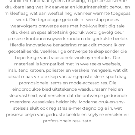
stabiliteit handhaaf tydens drukking, 'n gespesialiseerde
drukbare laag wat ink aanvaar en kleurintensiteit behou, en
'n kleeflaag wat aan weefsel heg wanneer warmte toegepas
word. Die tegnologie gebruik 'n tweestap-proses
waarvolgens ontwerpe eers met hoë-kwaliteit digitale
drukkers en spesialiteitsink gedruk word, gevolg deur
presiese kontourensnywerk rondom die gedrukte beelde.
Hierdie innovatiewe benadering maak dit moontlik om
gedetailleerde, veelkleurige ontwerpe te skep sonder die
beperkinge van tradisionele vinilsny-metodes. Die
materiaal is kompatibel met 'n wye reeks weefsels,
insluitend katoen, poliëster en verskeie mengsels, wat dit
ideaal maak vir die skep van aangepaste klere, sportdrag,
promosionele items en mode-accessoires. Die
eindprodukte bied uitstekende wasduursaamheid en
kleurvastheid, wat verseker dat die ontwerpe gedurende
meerdere wasseksies helder bly. Moderne druk-en-sny-
stelsels sluit ook registrasie-merktegnologie in, wat
presiese belyn van gedrukte beelde en snylyne verseker vir
professionele resultate.