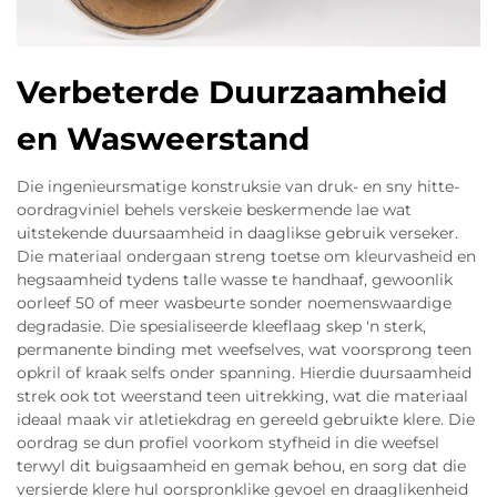
Verbeterde Duurzaamheid
en Wasweerstand
Die ingenieursmatige konstruksie van druk- en sny hitte-
oordragviniel behels verskeie beskermende lae wat
uitstekende duursaamheid in daaglikse gebruik verseker.
Die materiaal ondergaan streng toetse om kleurvasheid en
hegsaamheid tydens talle wasse te handhaaf, gewoonlik
oorleef 50 of meer wasbeurte sonder noemenswaardige
degradasie. Die spesialiseerde kleeflaag skep 'n sterk,
permanente binding met weefselves, wat voorsprong teen
opkril of kraak selfs onder spanning. Hierdie duursaamheid
strek ook tot weerstand teen uitrekking, wat die materiaal
ideaal maak vir atletiekdrag en gereeld gebruikte klere. Die
oordrag se dun profiel voorkom styfheid in die weefsel
terwyl dit buigsaamheid en gemak behou, en sorg dat die
versierde klere hul oorspronklike gevoel en draaglikenheid