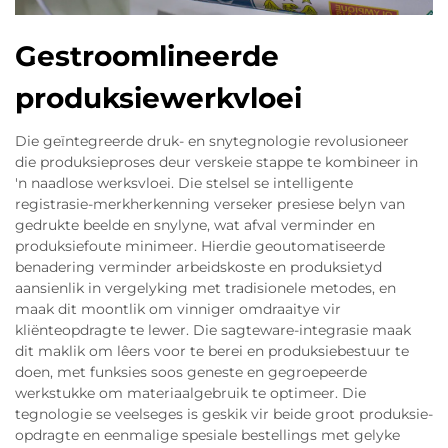
Gestroomlineerde
produksiewerkvloei
Die geïntegreerde druk- en snytegnologie revolusioneer
die produksieproses deur verskeie stappe te kombineer in
'n naadlose werksvloei. Die stelsel se intelligente
registrasie-merkherkenning verseker presiese belyn van
gedrukte beelde en snylyne, wat afval verminder en
produksiefoute minimeer. Hierdie geoutomatiseerde
benadering verminder arbeidskoste en produksietyd
aansienlik in vergelyking met tradisionele metodes, en
maak dit moontlik om vinniger omdraaitye vir
kliënteopdragte te lewer. Die sagteware-integrasie maak
dit maklik om lêers voor te berei en produksiebestuur te
doen, met funksies soos geneste en gegroepeerde
werkstukke om materiaalgebruik te optimeer. Die
tegnologie se veelseges is geskik vir beide groot produksie-
opdragte en eenmalige spesiale bestellings met gelyke