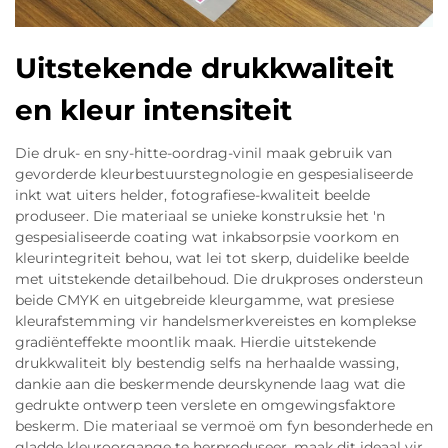
Uitstekende drukkwaliteit
en kleur intensiteit
Die druk- en sny-hitte-oordrag-vinil maak gebruik van
gevorderde kleurbestuurstegnologie en gespesialiseerde
inkt wat uiters helder, fotografiese-kwaliteit beelde
produseer. Die materiaal se unieke konstruksie het 'n
gespesialiseerde coating wat inkabsorpsie voorkom en
kleurintegriteit behou, wat lei tot skerp, duidelike beelde
met uitstekende detailbehoud. Die drukproses ondersteun
beide CMYK en uitgebreide kleurgamme, wat presiese
kleurafstemming vir handelsmerkvereistes en komplekse
gradiënteffekte moontlik maak. Hierdie uitstekende
drukkwaliteit bly bestendig selfs na herhaalde wassing,
dankie aan die beskermende deurskynende laag wat die
gedrukte ontwerp teen verslete en omgewingsfaktore
beskerm. Die materiaal se vermoë om fyn besonderhede en
gladde kleuroorgange te herproduseer, maak dit ideaal vir