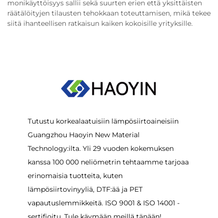
monikäyttöisyys sallii sekä suurten erien että yksittäisten
räätälöityjen tilausten tehokkaan toteuttamisen, mikä tekee
siitä ihanteellisen ratkaisun kaiken kokoisille yrityksille.
Tutustu korkealaatuisiin lämpösiirtoaineisiin
Guangzhou Haoyin New Material
Technology:ilta. Yli 29 vuoden kokemuksen
kanssa 100 000 neliömetrin tehtaamme tarjoaa
erinomaisia tuotteita, kuten
lämpösiirtovinyyliä, DTF:ää ja PET
vapautuslemmikkeitä. ISO 9001 & ISO 14001 -
sertifioitu. Tule käymään meillä tänään!