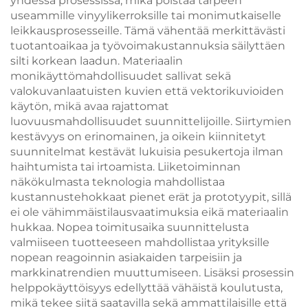
yhdessä prosessissa, mikä poistaa tarpeen
useammille vinyylikerroksille tai monimutkaiselle
leikkausprosesseille. Tämä vähentää merkittävästi
tuotantoaikaa ja työvoimakustannuksia säilyttäen
silti korkean laadun. Materiaalin
monikäyttömahdollisuudet sallivat sekä
valokuvanlaatuisten kuvien että vektorikuvioiden
käytön, mikä avaa rajattomat
luovuusmahdollisuudet suunnittelijoille. Siirtymien
kestävyys on erinomainen, ja oikein kiinnitetyt
suunnitelmat kestävät lukuisia pesukertoja ilman
haihtumista tai irtoamista. Liiketoiminnan
näkökulmasta teknologia mahdollistaa
kustannustehokkaat pienet erät ja prototyypit, sillä
ei ole vähimmäistilausvaatimuksia eikä materiaalin
hukkaa. Nopea toimitusaika suunnittelusta
valmiiseen tuotteeseen mahdollistaa yrityksille
nopean reagoinnin asiakaiden tarpeisiin ja
markkinatrendien muuttumiseen. Lisäksi prosessin
helppokäyttöisyys edellyttää vähäistä koulutusta,
mikä tekee siitä saatavilla sekä ammattilaisille että