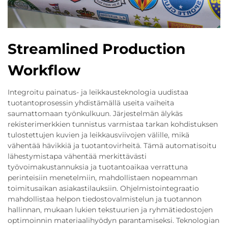
Streamlined Production
Workflow
Integroitu painatus- ja leikkausteknologia uudistaa
tuotantoprosessin yhdistämällä useita vaiheita
saumattomaan työnkulkuun. Järjestelmän älykäs
rekisterimerkkien tunnistus varmistaa tarkan kohdistuksen
tulostettujen kuvien ja leikkausviivojen välille, mikä
vähentää hävikkiä ja tuotantovirheitä. Tämä automatisoitu
lähestymistapa vähentää merkittävästi
työvoimakustannuksia ja tuotantoaikaa verrattuna
perinteisiin menetelmiin, mahdollistaen nopeamman
toimitusaikan asiakastilauksiin. Ohjelmistointegraatio
mahdollistaa helpon tiedostovalmistelun ja tuotannon
hallinnan, mukaan lukien tekstuurien ja ryhmätiedostojen
optimoinnin materiaalihyödyn parantamiseksi. Teknologian