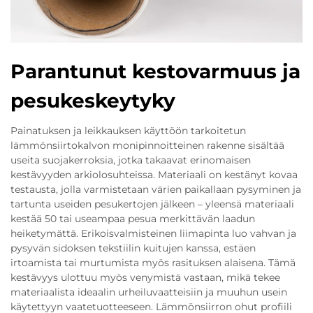
Parantunut kestovarmuus ja
pesukeskeytyky
Painatuksen ja leikkauksen käyttöön tarkoitetun
lämmönsiirtokalvon monipinnoitteinen rakenne sisältää
useita suojakerroksia, jotka takaavat erinomaisen
kestävyyden arkiolosuhteissa. Materiaali on kestänyt kovaa
testausta, jolla varmistetaan värien paikallaan pysyminen ja
tartunta useiden pesukertojen jälkeen – yleensä materiaali
kestää 50 tai useampaa pesua merkittävän laadun
heiketymättä. Erikoisvalmisteinen liimapinta luo vahvan ja
pysyvän sidoksen tekstiilin kuitujen kanssa, estäen
irtoamista tai murtumista myös rasituksen alaisena. Tämä
kestävyys ulottuu myös venymistä vastaan, mikä tekee
materiaalista ideaalin urheiluvaatteisiin ja muuhun usein
käytettyyn vaatetuotteeseen. Lämmönsiirron ohut profiili