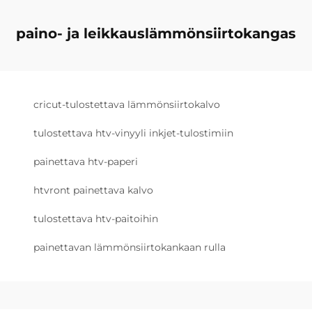
paino- ja leikkauslämmönsiirtokangas
cricut-tulostettava lämmönsiirtokalvo
tulostettava htv-vinyyli inkjet-tulostimiin
painettava htv-paperi
htvront painettava kalvo
tulostettava htv-paitoihin
painettavan lämmönsiirtokankaan rulla