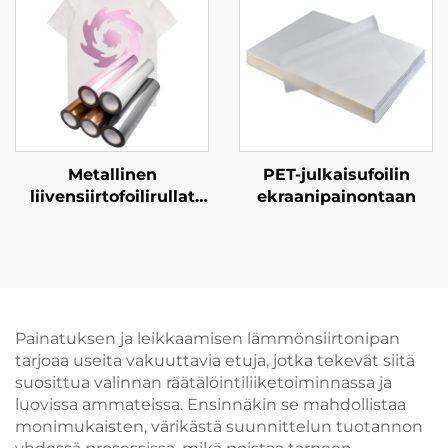
lämpösiirron
tulostukselle
vaatteisiin
Metallinen
PET-julkaisufoilin
liivensiirtofoilirullat
ekraanipainontaan
vaatekauteen
Painatuksen ja leikkaamisen lämmönsiirtonipan
tarjoaa useita vakuuttavia etuja, jotka tekevät siitä
suosittua valinnan räätälöintiliiketoiminnassa ja
luovissa ammateissa. Ensinnäkin se mahdollistaa
monimukaisten, värikästä suunnittelun tuotannon