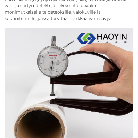
väri- ja siirtymäefektejä tekee siitä ideaalin
monimutkaiselle taideteoksille, valokuville ja
suunnitelmille, joissa tarvitaan tarkkaa värinsävyä.