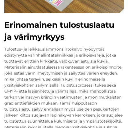
Erinomainen tulostuslaatu
ja värimyrkyys
Tulostus- ja leikkauslämmönsiirtokalvo hyödyntää
edistynyttä värinhallintatekniikkaa ja erikoisvärejä, jotka
tuottavat erittäin kirkkaita, valokuvanlaatuisia kuvia.
Materiaalin ainutlaatuisessa rakenteessa on erikoispinnoite,
joka estää värin imeytymisen ja säilyttää värien eheyden,
mikä johtaa teräviin, selkeisiin kuviin erinomaisella
yksityiskohtien säilymisellä. Tulostusprosessi tukee sekä
CMYK- että laajennettuja välimalleja, mikä mahdollistaa
tarkan värinsävyn brändin vaatimusten ja monimutkaisten
gradienttiefektien mukaan. Tämä huipputason
tulostuslaatu säilyy ennallaan myös useiden pesukertojen
jälkeen kiitos suojavan läpinäkyvän kerroksen, joka suojelee
tulostettua suunnittelua kulumiselta ja ympäristötekijöiltä.
Materiaalin kyky jäljitellä hienoja yksityiskohtia ja sulavia