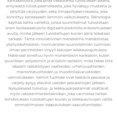
kantakalvosta, joka pitää vakautensa tulostuksen aikana,
erityisestä tulostuskerroksesta, joka hyväksyy mustetta ja
säilyttää värjisyyden, sekä liimapohjakerroksesta, joka
kiinnittyy kankaaseen lämmön vaikutuksesta. Teknologia
käyttää kahta vaihetta, joissa suunnitelmat tulostetaan
ensin korkealaatuisilla digitaalitulostimilla erikoismusteen
avulla, minkä jälkeen tulostettujen kuvien ääriä leikataan
tarkasti. Tämä innovatiivinen menetelmä mahdollistaa
yksityiskohtaisten, moniväristen suunnitelmien luomisen
ilman perinteisten vinyyli kalvojen leikkausrajoituksia.
Materiaali soveltuu hyvin monenlaisiin kankaisiin, kuten
puuvillaan, polyesiiniin ja erilaisiin seoksiin, mikä tekee siitä
ideaalin räätälöityjen vaatteiden, urheiluvaatteiden,
mainontatuotteiden ja muodinlisävarusteiden
valmistukseen. Valmiit tuotteet ovat kestäviä pesussa ja
värjeily pysyy elävänä useiden pesukertojen jälkeen.
Nykyaikaiset tulostus- ja leikkausjärjestelmät sisältävät
myös rekisterimerkkitekniikan, joka varmistaa tarkan
kohdistuksen tulostettujen kuvien ja leikkausviivojen välillä
ammattimaisen lopputuloksen saavuttamiseksi.