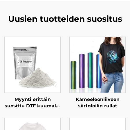
Uusien tuotteiden suositus
Myynti erittäin
Kameeleonliiveen
suosittu DTF kuumalla
siirtofoilin rullat
sulautumisella
pudotusliima PET-
kuva pudahtaa