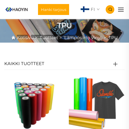
FI
Hanki tarjous
TPU
Kotisivu
>
Tuotteet
>
Lämpösiirto Vinyli
>
TPU
KAIKKI TUOTTEET