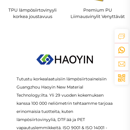
TPU lämpösiirtovinyyli
Premium PU
korkea joustavuus
Liimausvinylit Venyttävät
ihanteellinen
Helppoja Leikata &
urheilupukea varten
Poistaa
Tutustu korkealaatuisiin lämpösiirtoaineisiin
Guangzhou Haoyin New Material
Technology:ilta. Yli 29 vuoden kokemuksen
kanssa 100 000 neliömetrin tehtaamme tarjoaa
erinomaisia tuotteita, kuten
lämpösiirtovinyyliä, DTF:ää ja PET
vapautuslemmikkeitä. ISO 9001 & ISO 14001 -