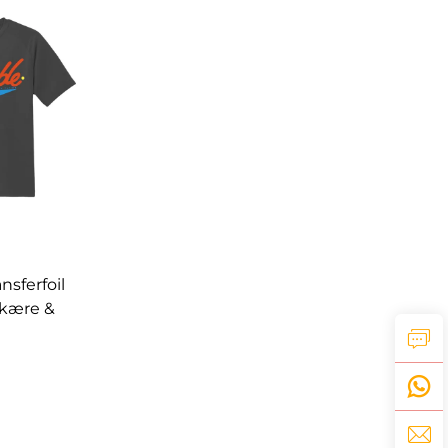
sferfoil
Skære &