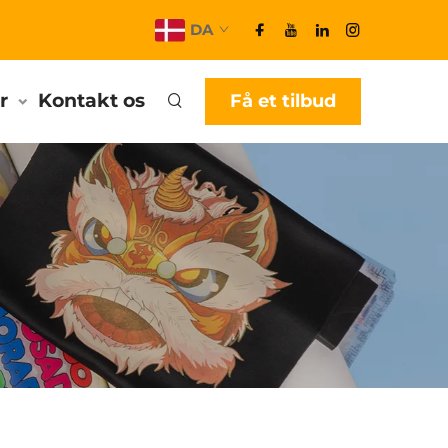
DA
r
Kontakt os
Få et tilbud