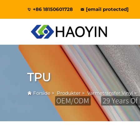
+86 18150601728
[email protected]
TPU
Forside
>
Produkter
>
Varmetransfer Vinyl
>