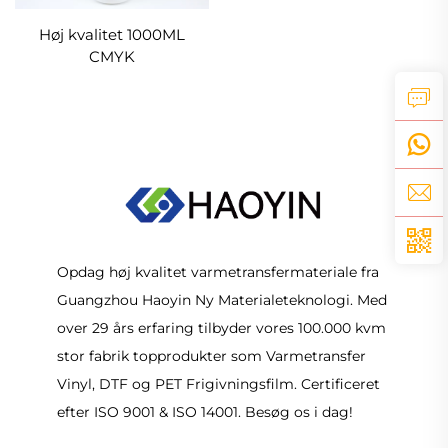
Høj kvalitet 1000ML
CMYK
varmeoverførselstekstiludskrivning
Hvid DTF-skriverfarve til
Epson I3200 I1600 Xp600
1390 4720 Tx800 Head
Opdag høj kvalitet varmetransfermateriale fra
Guangzhou Haoyin Ny Materialeteknologi. Med
over 29 års erfaring tilbyder vores 100.000 kvm
stor fabrik topprodukter som Varmetransfer
Vinyl, DTF og PET Frigivningsfilm. Certificeret
efter ISO 9001 & ISO 14001. Besøg os i dag!