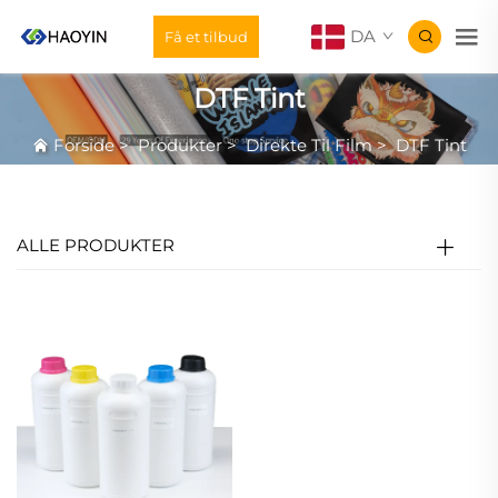
DA
Få et tilbud
DTF Tint
Forside
>
Produkter
>
Direkte Til Film
>
DTF Tint
ALLE PRODUKTER