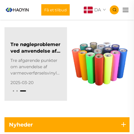
DA
Få et tilbud
Tre nøgleproblemer
ved anvendelse af
varmeoverførselsvinyl
Tre afgørende punkter
om anvendelse af
varmeoverførselsvinyl
(HTV)!
2025-03-20
Varmeoverførselsvinyl
indebærer brug af en
pressemaskine til at
anvende tryk og varme,
hvorefter design
overføres på det
ønskede stof. Under
Nyheder
denne proces kræver