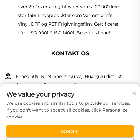
over 29 års erfaring tilbyder vores 100.000 kvm
stor fabrik topprodukter som Varmetransfer
Vinyl, DTF og PET Frigivningsfilm. Certificeret
efter ISO 9001 & ISO 14001. Besøg os i dag!
KONTAKT OS
Enhed 309, Nr. 9, Shenzhou vej, Huangpu distrikt,
Guangzhou, Guangdong, Kina
We value your privacy
+86 18150601728
We use cookies and similar tools to provide our services.
If you don't want to accept all cookies, click Personalize
[email protected]
cookies.
Accept all
Copyright © 2026 Guangzhou Haoyin New Material Technology
Co., Ltd. Alle rettigheder forbeholdes.
Privatlivspolitik