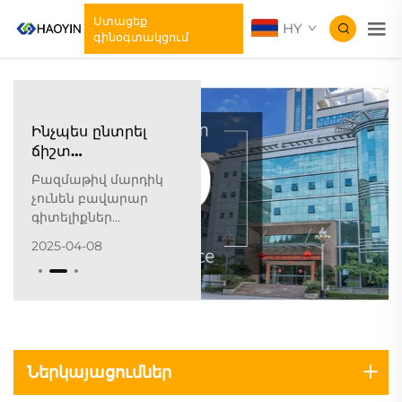
Ստացեք
HY
գինօգտակցում
Ինչպես ընտրել
ճիշտ
ջերմափոխանցման
Բազմաթիվ մարդիկ
նյութերի
չունեն բավարար
մասնագետագրության
գիտելիքներ
մասնակից:
ջերմության
2025-04-08
փոխանցման
նյութերի մասին, և դա
դժվարություն է
առաջացնում
համապատասխան
արտադրանքներ
գնելու համար: Այս
Ներկայացումներ
խնդրի լուծման