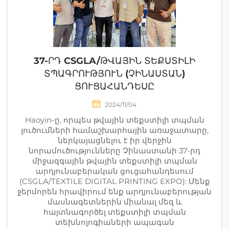
37-ՐԴ CSGLA/ԹՎԱՅԻՆ ՏԵՔՍՏԻԼԻ
ՏՊԱԳՐՈՒԹՅՈՒՆ (ՉԻՆԱՍՏԱՆ)
ՑՈՒՑԱՀԱՆԴԵՍԸ
2024/11/04
Haoyin-ը, որպես թվային տեքստիլի տպման
լուծումների համաշխարհային առաջատարը,
ներկայացնելու է իր վերջին
նորամուծությունները Չինաստանի 37-րդ
միջազգային թվային տեքստիլի տպման
արդյունաբերական ցուցահանդեսում
(CSGLA/TEXTILE DIGITAL PRINTING EXPO): Մենք
ջերմորեն հրավիրում ենք արդյունաբերության
մասնագետներին միանալ մեզ և
հայտնագործել տեքստիլի տպման
տեխնոլոգիաների ապագան