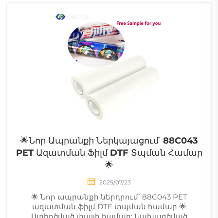
համար ես կարող եմ
առաջարկել
ամբողջական գնման
ցուցակ ջերմության
փոխանցման
նյութերի մասին:
Առաջին կարևոր
քայլը? Ընտրել ճիշտ...
🌟Նոր Ապրանքի Ներկայացում՝ 88C043
PET Ազատման Ֆիլմ DTF Տպման Համար
🌟
2025/07/23
🌟 Նոր ապրանքի ներդրում՝ 88C043 PET
ազատման ֆիլմ DTF տպման համար 🌟
Ստեղծված փայլի համար: Նախագծված