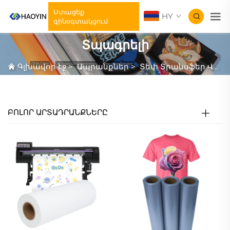
Ստացեք
HY
գինօգտակցում
Տպագրելի
Գլխավոր էջ
>
Ապրանքներ
>
Տեփ Տրանսֆեր Վինիլ
ԲՈԼՈՐ ԱՐՏԱԴՐԱՆՔՆԵՐԸ