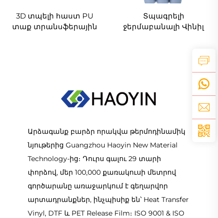
3D տպելի հաստ PU
Տպագրելի
տաք տրանսֆերային
ջերմաբանալի Վինիլ
վինիլի փողակ՝
Inkjet տպագրիչի
սեփական մակնշմամբ
համար
թի-շրթների և լոգոների
համար
Արձագանք բարձր որակվա թերմոդինամիկ
նյութերից Guangzhou Haoyin New Material
Technology-ից։ Դուրս գալու 29 տարի
փորձով, մեր 100,000 քառակուսի մետրով
գործարանը առաջարկում է գեղարվոր
արտադրանքներ, ինչպիսիք են՝ Heat Transfer
Vinyl, DTF և PET Release Film։ ISO 9001 & ISO