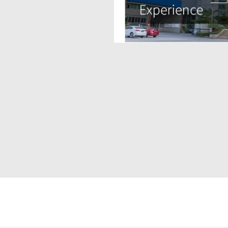
 կարող եմ
 գնման ցուցակ
նյութերի
այլը? Ընտրել