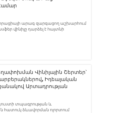
Համար
որացիայի արագ զարգացող աշխարհում
սֆեր վինիլը դարձել է հայտնի
ագծողների և բրենդերի համար, ովքեր
րկալված՝ ուռոցային էֆեկտներ
ովորական հարթ HTV-ից հակառակ՝ այս
ութը ընդարձակվում է տաքացման
եղափոխման Վինիլային Շերտեր՝
Տարբերակներով, Իդեալական
քանակով Արտադրության
գուստի տպագրության և
ն հատուկ ձևավորման ոլորտում