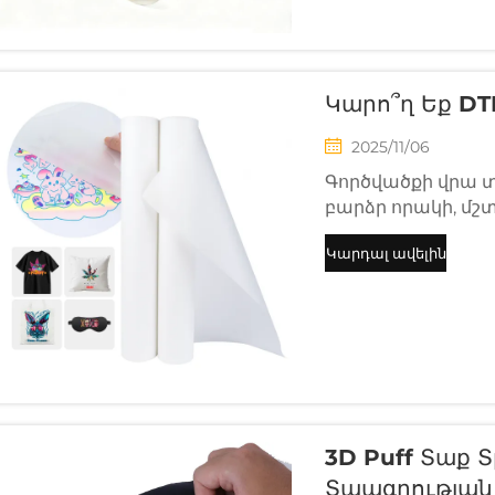
Կարո՞ղ Եք D
2025/11/06
Գործվածքի վրա տ
բարձր որակի, մշ
ամենահայտնի մեթ
Կարդալ ավելին
կենդանի գույներ,
գերազանց լվացվա
համեմատաբար ցա
3D Puff Տաք 
Տպագրության 