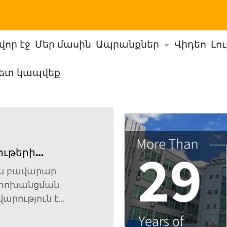
վոր էջ
Մեր մասին
Ապրանքներ
Վիդեո
Լո
հետ կապվեք
ութերի
 մասնակից:
են բավարար
ն փոխանցման
վարություն է
տասխան
ամար: Այս