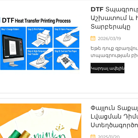
DTF Տպագրությ
Աշխատում ԵՒ 
Տարբերակը
2026/03/19
Եթե դուք զբաղվո
տպագրության բիզ
եք DTF տպագրությ
Կարդալ ավելին
փոխարինում է 
վինիլին: Մյուսն
մեթոդն է, որը հասա
Փայլուն Տաքայ
Լվացման Դիմա
Ստեղծագործո
2025/11/20