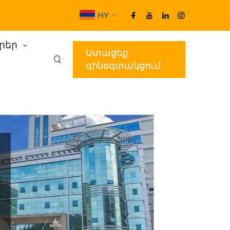
HY
ւրեր
Ստացեք
գինօգտակցում