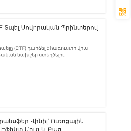
TF Տպել Սովորական Պրինտերով
պելը (DTF) դարձել է հագուստի վրա
տական նախշեր ստեղծելու
ոդներից մեկը: Այն առաջարկում է
 հզոր կպման հատկություններ և
ծության դիմադրություն՝
ծր արժեքով...
Տրանսֆեր Վինիլ՝ Ուռոցային
Էֆեկտ Մուգ ԵՒ Բաց