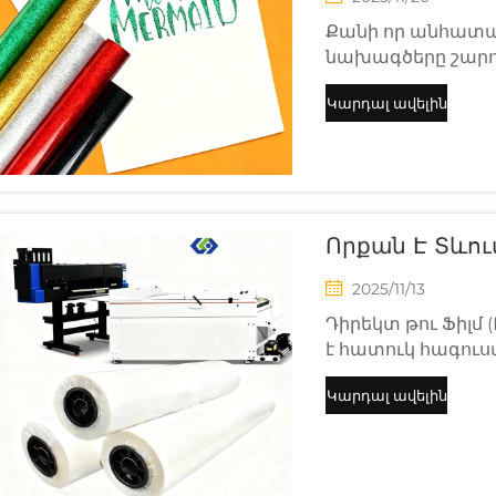
Քանի որ անհատա
նախագծերը շարու
տաքային տրանսֆեր
Կարդալ ավելին
ստեղծողների, մ
նվերների ընկերութ
փայլով, երկարակե
Որքան Է Տևու
2025/11/13
Դիրեկտ թու Ֆիլմ
է հատուկ հագուս
ամենատարածված
Կարդալ ավելին
Հայտնի է իր կյան
համատեղելիությ
DTF տպագրությու