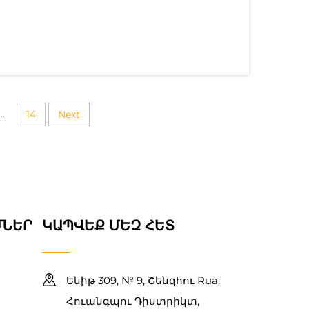
անությունը և արտադրության
յունը գործարկման հիմնական
ՊՎՑ տաքից տեղափոխման վինիլային
ւնեն գույների լայն տարատեսակ և
քանակով արտադրության համար, հա...
...
14
Next
ՄՆԵՐ
ԿԱՊՎԵՔ ՄԵԶ ՀԵՏ
Ենիթ 309, № 9, Շենզհու Rua,
Հուանգպու Դիստրիկտ,