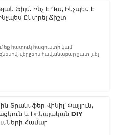
ան Ֆիլմ. Ինչ Է Դա, Ինչպես Է
Ինչպես Ընտրել Ճիշտ
ւմ եք հատուկ հագուստի կամ
նեսով, վերջերս հավանաբար շատ լսել
ան մասին: Ոմանք ասում են, որ այն
ավանդական ջերմային տեղափոխման
երը պնդում են, որ դա ամենահարմարավետ
նելի է...
ին Տրանսֆեր Վինիլ՝ Փայլուն,
ցկուն ԵՒ Իդեալական DIY
ւմների Համար