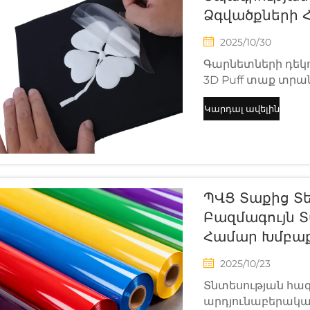
Ձգվածքների 
2025/10/30
Գարնետների դեկ
3D Puff տաք տրան
ընտրություն նախ
Կարդալ ավելին
փնտրում են համա
հագուստի վրա։ Ս
նորարարական նյ
ժամանակ, կ...
ՊՎՑ Տաքից Տ
Բազմագույն 
Համար Խմբա
2025/10/23
Տնտեսության հա
արդյունաբերակա