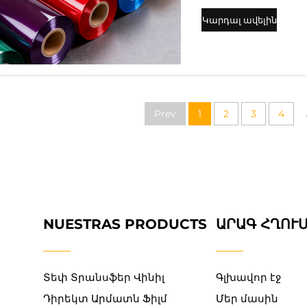
նյութերի բազմազ
Կարդալ ավելին
արդյունավետութ
գործոններն են: 
շերտերը, որոնք ո
հարմար են խմբա
Prev
1
2
3
4
NUESTRAS PRODUCTS
ԱՐԱԳ ՀՂՈՒ
Տեփ Տրանսֆեր Վինիլ
Գլխավոր էջ
Դիրեկտ Արմատն Ֆիլմ
Մեր մասին