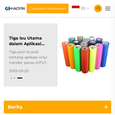
ID
Dapatkan Penawaran
Tiga Isu Utama
dalam Aplikasi
Vinyl Transfer
Tiga poin krusial
Panas
tentang aplikasi vinyl
transfer panas (HTV)!
Vinyl transfer panas
2025-03-20
melibatkan
penggunaan mesin
pres panas untuk
menerapkan tekanan
dan panas, mentransfer
desain ke kain target.
Selama proses ini,
Berita
beberapa faktor