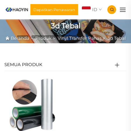
ID
Dapatkan Penawaran
3d Tebal
Beranda
>
Produk
>
Vinyl Transfer Panas
>
3d Tebal
SEMUA PRODUK