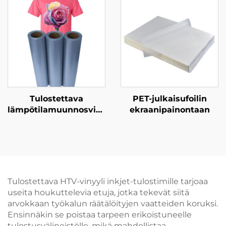
Tulostettava
PET-julkaisufoilin
lämpötilamuunnosvinyyli
ekraanipainontaan
inkijäprinterille
Tulostettava HTV-vinyyli inkjet-tulostimille tarjoaa
useita houkuttelevia etuja, jotka tekevät siitä
arvokkaan työkalun räätälöityjen vaatteiden koruksi.
Ensinnäkin se poistaa tarpeen erikoistuneelle
tulostusvälineistölle, mikä mahdollistaa