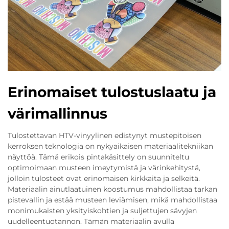
Erinomaiset tulostuslaatu ja
värimallinnus
Tulostettavan HTV-vinyylinen edistynyt mustepitoisen
kerroksen teknologia on nykyaikaisen materiaalitekniikan
näyttöä. Tämä erikois pintakäsittely on suunniteltu
optimoimaan musteen imeytymistä ja värinkehitystä,
jolloin tulosteet ovat erinomaisen kirkkaita ja selkeitä.
Materiaalin ainutlaatuinen koostumus mahdollistaa tarkan
pistevallin ja estää musteen leviämisen, mikä mahdollistaa
monimukaisten yksityiskohtien ja suljettujen sävyjen
uudelleentuotannon. Tämän materiaalin avulla