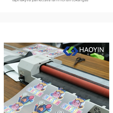
läpinäkyvä painettava lämmönsiirtokangas