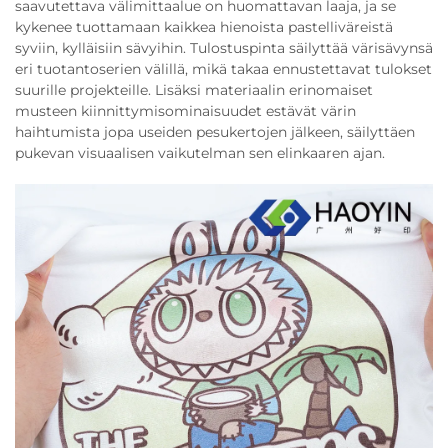
saavutettava välimittaalue on huomattavan laaja, ja se
kykenee tuottamaan kaikkea hienoista pastelliväreistä
syviin, kylläisiin sävyihin. Tulostuspinta säilyttää värisävynsä
eri tuotantoserien välillä, mikä takaa ennustettavat tulokset
suurille projekteille. Lisäksi materiaalin erinomaiset
musteen kiinnittymisominaisuudet estävät värin
haihtumista jopa useiden pesukertojen jälkeen, säilyttäen
pukevan visuaalisen vaikutelman sen elinkaaren ajan.