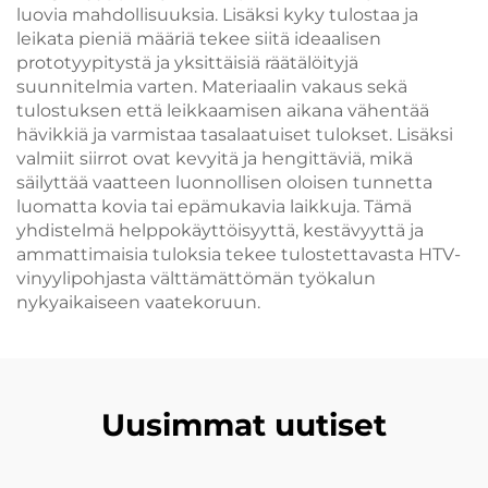
luovia mahdollisuuksia. Lisäksi kyky tulostaa ja
leikata pieniä määriä tekee siitä ideaalisen
prototyypitystä ja yksittäisiä räätälöityjä
suunnitelmia varten. Materiaalin vakaus sekä
tulostuksen että leikkaamisen aikana vähentää
hävikkiä ja varmistaa tasalaatuiset tulokset. Lisäksi
valmiit siirrot ovat kevyitä ja hengittäviä, mikä
säilyttää vaatteen luonnollisen oloisen tunnetta
luomatta kovia tai epämukavia laikkuja. Tämä
yhdistelmä helppokäyttöisyyttä, kestävyyttä ja
ammattimaisia tuloksia tekee tulostettavasta HTV-
vinyylipohjasta välttämättömän työkalun
nykyaikaiseen vaatekoruun.
Uusimmat uutiset