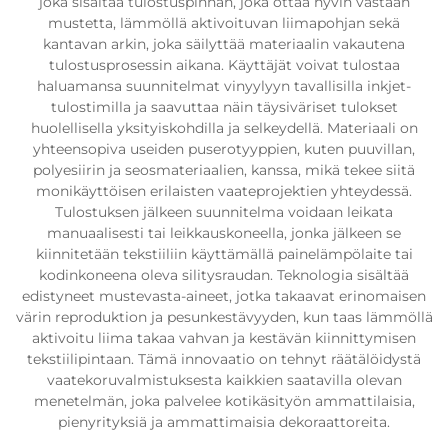
joka sisältää tulostuspinnan, joka ottaa hyvin vastaan
mustetta, lämmöllä aktivoituvan liimapohjan sekä
kantavan arkin, joka säilyttää materiaalin vakautena
tulostusprosessin aikana. Käyttäjät voivat tulostaa
haluamansa suunnitelmat vinyylyyn tavallisilla inkjet-
tulostimilla ja saavuttaa näin täysiväriset tulokset
huolellisella yksityiskohdilla ja selkeydellä. Materiaali on
yhteensopiva useiden puserotyyppien, kuten puuvillan,
polyesiirin ja seosmateriaalien, kanssa, mikä tekee siitä
monikäyttöisen erilaisten vaateprojektien yhteydessä.
Tulostuksen jälkeen suunnitelma voidaan leikata
manuaalisesti tai leikkauskoneella, jonka jälkeen se
kiinnitetään tekstiiliin käyttämällä painelämpölaite tai
kodinkoneena oleva silitysraudan. Teknologia sisältää
edistyneet mustevasta-aineet, jotka takaavat erinomaisen
värin reproduktion ja pesunkestävyyden, kun taas lämmöllä
aktivoitu liima takaa vahvan ja kestävän kiinnittymisen
tekstiilipintaan. Tämä innovaatio on tehnyt räätälöidystä
vaatekoruvalmistuksesta kaikkien saatavilla olevan
menetelmän, joka palvelee kotikäsityön ammattilaisia,
pienyrityksiä ja ammattimaisia dekoraattoreita.