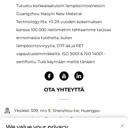
Tutustu korkealaatuisiin lämpösiirtoaineisiin
Guangzhou Haoyin New Material
Technology:ilta. Yli 29 vuoden kokemuksen
kanssa 100 000 neliömetrin tehtaamme tarjoaa
erinomaisia tuotteita, kuten
lämpösiirtovinyyliä, DTF:ää ja PET
vapautuslemmikkeitä. ISO 9001 & ISO 14001 -
sertifioitu. Tule käymään meillä tänään!
OTA YHTEYTTÄ
Yksikkö 309, nro 9, Shenzhou-tie, Huangpu-
kaupunginosa, Guangzhou, Guangdong, Kiina
We value your privacy