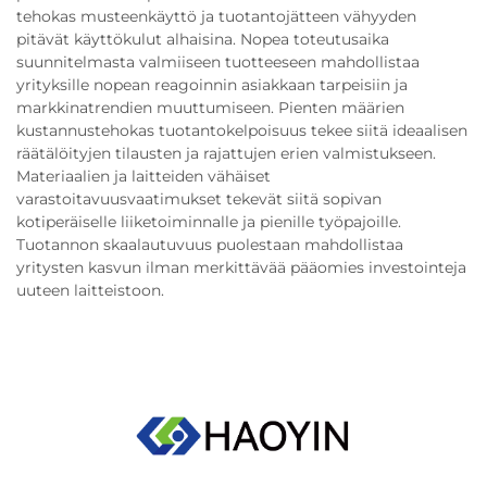
tehokas musteenkäyttö ja tuotantojätteen vähyyden
pitävät käyttökulut alhaisina. Nopea toteutusaika
suunnitelmasta valmiiseen tuotteeseen mahdollistaa
yrityksille nopean reagoinnin asiakkaan tarpeisiin ja
markkinatrendien muuttumiseen. Pienten määrien
kustannustehokas tuotantokelpoisuus tekee siitä ideaalisen
räätälöityjen tilausten ja rajattujen erien valmistukseen.
Materiaalien ja laitteiden vähäiset
varastoitavuusvaatimukset tekevät siitä sopivan
kotiperäiselle liiketoiminnalle ja pienille työpajoille.
Tuotannon skaalautuvuus puolestaan mahdollistaa
yritysten kasvun ilman merkittävää pääomies investointeja
uuteen laitteistoon.