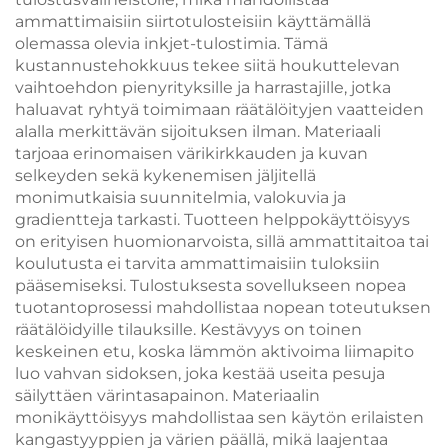
ammattimaisiin siirtotulosteisiin käyttämällä
olemassa olevia inkjet-tulostimia. Tämä
kustannustehokkuus tekee siitä houkuttelevan
vaihtoehdon pienyrityksille ja harrastajille, jotka
haluavat ryhtyä toimimaan räätälöityjen vaatteiden
alalla merkittävän sijoituksen ilman. Materiaali
tarjoaa erinomaisen värikirkkauden ja kuvan
selkeyden sekä kykenemisen jäljitellä
monimutkaisia suunnitelmia, valokuvia ja
gradientteja tarkasti. Tuotteen helppokäyttöisyys
on erityisen huomionarvoista, sillä ammattitaitoa tai
koulutusta ei tarvita ammattimaisiin tuloksiin
pääsemiseksi. Tulostuksesta sovellukseen nopea
tuotantoprosessi mahdollistaa nopean toteutuksen
räätälöidyille tilauksille. Kestävyys on toinen
keskeinen etu, koska lämmön aktivoima liimapito
luo vahvan sidoksen, joka kestää useita pesuja
säilyttäen värintasapainon. Materiaalin
monikäyttöisyys mahdollistaa sen käytön erilaisten
kangastyyppien ja värien päällä, mikä laajentaa