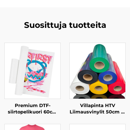
Suosittuja tuotteita
Premium DTF-
Villapinta HTV
siirtopelikuori 60cm
Liimausvinylit 50cm T-
kylmäpoisto
Paitoille