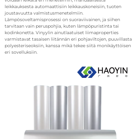
voidaan leikata eri menetelmin, manuaalisesta
leikkauksesta automaattisiin leikkauskoneisiin, tuoten
joustavuutta valmistusmenetelmiin.
Lämpösoveltamisprosessi on suoraviivainen, ja siihen
tarvitaan vain peruspohjia, kuten lämpöpuristinta tai
kodinkonetta. Vinyylin ainutlaatuiset liimaproperties
varmistavat tasaisen liitännän eri pohjaviltojen, puuvillasta
polyesteriseoksiin, kanssa mikä tekee siitä monikäyttöisen
eri sovelluksiin.