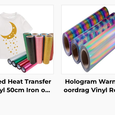
ed Heat Transfer
Hologram War
yl 50cm Iron on
oordrag Vinyl R
r Cricut T Ouer
50cm