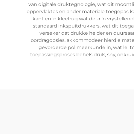
van digitale druktegnologie, wat dit moont
oppervlaktes en ander materiale toegepas kan
kant en 'n kleefrug wat deur 'n vrystell
standaard inkspuitdrukkers, wat dit toegan
verseker dat drukke helder en duursaam
oordragopsies, akkommodeer hierdie materia
gevorderde polimeerkunde in, wat lei to
toepassingsproses behels druk, sny, onkru