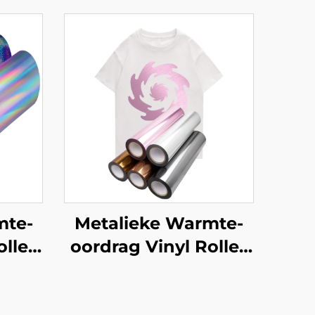
mte-
Metalieke Warmte-
olles
oordrag Vinyl Rolles
vir klere