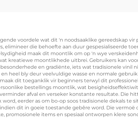
igende voordele wat dit 'n noodsaaklike gereedskap vir 
, elimineer die behoefte aan duur gespesialiseerde toeru
elsydigheid maak dit moontlik om op 'n wye verskeidenh
 wat kreatiewe moontlikhede uitbrei. Gebruikers kan voo
sonderhede en gradiënte, iets wat tradisionele vinil ni
n heel bly deur veelvuldige wasse en normale gebruik, 
maak dit toeganklik vir beginners terwyl dit professionel
rsoonlike bestellings moontlik, wat besigheidseffektiwi
s verminder afval en verseker konstante resultate. Die 
 word, eerder as om bo-op soos tradisionele dekals te si
 indien dit in goeie toestande gebêre word. Die vermoë
nke, promosionele items en spesiaal ontworpen klere so