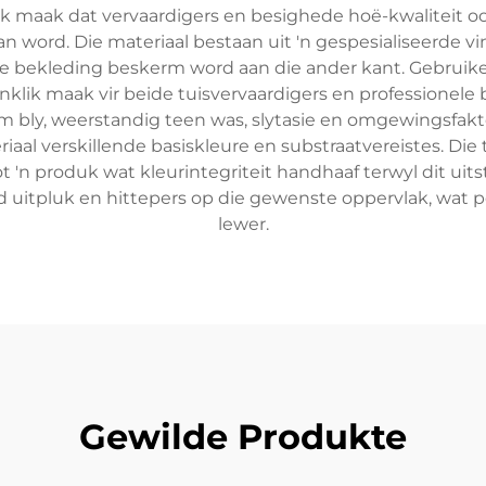
lik maak dat vervaardigers en besighede hoë-kwaliteit 
 word. Die materiaal bestaan uit 'n gespesialiseerde vi
ende bekleding beskerm word aan die ander kant. Gebrui
klik maak vir beide tuisvervaardigers en professionele 
 bly, weerstandig teen was, slytasie en omgewingsfakto
al verskillende basiskleure en substraatvereistes. Die t
t 'n produk wat kleurintegriteit handhaaf terwyl dit u
id uitpluk en hittepers op die gewenste oppervlak, wat 
lewer.
Gewilde Produkte