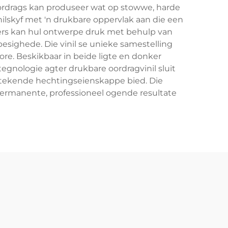
oordrags kan produseer wat op stowwe, harde
nilskyf met 'n drukbare oppervlak aan die een
kers kan hul ontwerpe druk met behulp van
besighede. Die vinil se unieke samestelling
re. Beskikbaar in beide ligte en donker
egnologie agter drukbare oordragvinil sluit
itstekende hechtingseienskappe bied. Die
permanente, professioneel ogende resultate