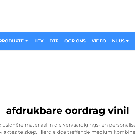
PRODUKTE
HTV
DTF
OOR ONS
VIDEO
NUUS
afdrukbare oordrag vinil
lusionêre materiaal in die vervaardigings- en personali
vlaktes te skep. Hierdie doeltreffende medium kombinee