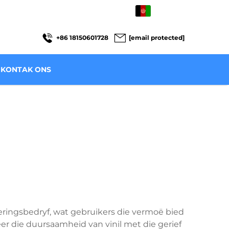
AF
+86 18150601728
[email protected]
KONTAK ONS
seringsbedryf, wat gebruikers die vermoë bied
r die duursaamheid van vinil met die gerief