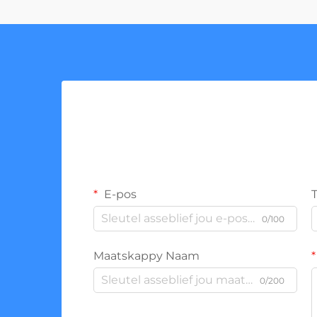
E-pos
0/100
Maatskappy Naam
0/200