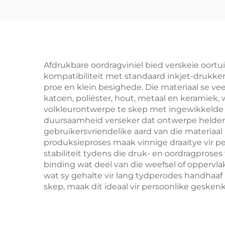
Afdrukbare oordragviniel bied verskeie oortu
kompatibiliteit met standaard inkjet-drukkers
proe en klein besighede. Die materiaal se ve
katoen, poliëster, hout, metaal en keramiek,
volkleurontwerpe te skep met ingewikkelde be
duursaamheid verseker dat ontwerpe helder e
gebruikersvriendelike aard van die materiaal 
produksieproses maak vinnige draaitye vir pe
stabiliteit tydens die druk- en oordragprose
binding wat deel van die weefsel of oppervlak
wat sy gehalte vir lang tydperodes handhaaf
skep, maak dit ideaal vir persoonlike geske