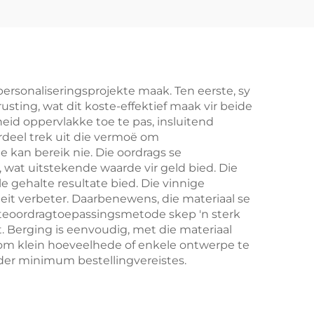
personaliseringsprojekte maak. Ten eerste, sy
sting, wat dit koste-effektief maak vir beide
eid oppervlakke toe te pas, insluitend
rdeel trek uit die vermoë om
e kan bereik nie. Die oordrags se
wat uitstekende waarde vir geld bied. Die
e gehalte resultate bied. Die vinnige
teit verbeter. Daarbenewens, die materiaal se
hitteoordragtoepassingsmetode skep 'n sterk
t. Berging is eenvoudig, met die materiaal
 om klein hoeveelhede of enkele ontwerpe te
nder minimum bestellingvereistes.