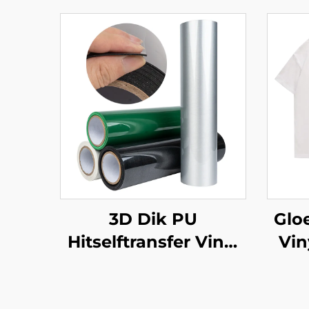
3D Dik PU
Glo
Hitselftransfer Vinyl
Vin
(0.5-1.0mm) Vir klere
vi
Logo Ontwerp