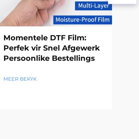
Momentele DTF Film:
Di
Perfek vir Snel Afgewerk
Og
Persoonlike Bestellings
DT
va
Aa
MEER BEKYK
MEE