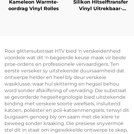
Kameleon Warmte-
Silikon Hitselftransfer
oordrag Vinyl Rolles
Vinyl Uitrekbaar-
Herhaal Maklik Sonder
Barstes 50cm
Rooi glittersubstraat HTV bied 'n verskeidenheid
voordele wat dit 'n begeerde keuse maak vir beide
proe-ordens en professionele vervaardigers. Ten
eerste verseker sy uitstekende duursaamheid dat
ontwerpe helder en heel bly deur verskeie
wasiklusse, waar hul skittering en hegsel behou
word sonder afskilfering of vervading. Die substraat
se gevorderde hegseltegnologie bied uitstekende
binding met verskeie soorte weefsels, insluitend
katoen, poliëster en poli-katoenmengsels, terwyl dit
buigsaam genoeg bly om saam met die klere te
beweeg sonder kraaking. Die presiese snyvermoë
stel dit in staat om ingewikkelde ontwerpe te skep,