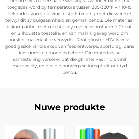
behou selfs na herhaalde wassings. Wanneer dit korrek
toegepas word by temperature tussen 305-320°F vir 10-15
sekondes, vorm die vinil 'n sterk binding met die weefsel
terwyl dit sy buigsaamheid en gemak behou. Die materiaal
is kompatibel met meeste sny masjiene, insluitend Cricut
en Silhouette toestelle, en kan maklik geveg word om
oorskot materiaal te verwyder. Rooi glinster HTV is veral
goed geskik vir die skep van fees ontwerpe, sportdrag, dans
kostuums en mode bybehore. Die materiaal se
samestelling verseker dat die glinster vas in die vinil
matriks bly, en dus die ontwerp se integriteit oor tyd
behou.
Nuwe produkte