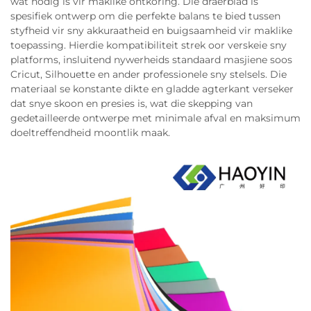
wat nodig is vir maklike ontkoring. Die draerblad is
spesifiek ontwerp om die perfekte balans te bied tussen
styfheid vir sny akkuraatheid en buigsaamheid vir maklike
toepassing. Hierdie kompatibiliteit strek oor verskeie sny
platforms, insluitend nywerheids standaard masjiene soos
Cricut, Silhouette en ander professionele sny stelsels. Die
materiaal se konstante dikte en gladde agterkant verseker
dat snye skoon en presies is, wat die skepping van
gedetailleerde ontwerpe met minimale afval en maksimum
doeltreffendheid moontlik maak.