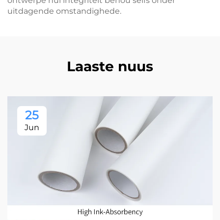
ontwerpe hul integriteit behou selfs onder
uitdagende omstandighede.
Laaste nuus
25
Jun