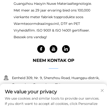
Guangzhou Haoyin Nuwe Materiaaltegnologie.
Met meer as 29 jaar ervaring bied ons 100,000
vierkante meter fabriek topprodukte soos
Warmteoormdraaiingsvinil, DTF en PET
Vryheidsfilm. ISO 9001 & ISO 14001 gertifiseer.
Besoek ons vandag!
NEEM KONTAK OP
Eenheid 309, Nr. 9, Shenzhou Road, Huangpu-distrik,
Guangzhou, Guangdong, China
We value your privacy
+86 18150601728
We use cookies and similar tools to provide our services.
If you don't want to accept all cookies, click Personalize
[email protected]