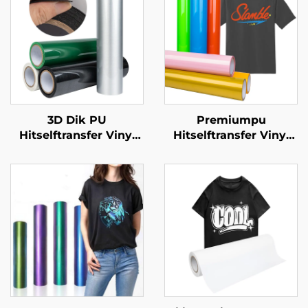
3D Dik PU
Premiumpu
Hitselftransfer Vinyl
Hitselftransfer Vinyl
(0.5-1.0mm) Vir klere
Uitrekbaar Maklik om
Logo Ontwerp
te Sny & Weed