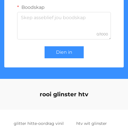
Boodskap
0/1000
Dien in
rooi glinster htv
glitter hitte-oordrag vinil
htv wit glinster