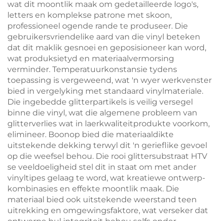
wat dit moontlik maak om gedetailleerde logo's,
letters en komplekse patrone met skoon,
professioneel ogende rande te produseer. Die
gebruikersvriendelike aard van die vinyl beteken
dat dit maklik gesnoei en geposisioneer kan word,
wat produksietyd en materiaalvermorsing
verminder. Temperatuurkonstansie tydens
toepassing is vergeweend, wat 'n wyer werkvenster
bied in vergelyking met standaard vinylmateriale.
Die ingebedde glitterpartikels is veilig versegel
binne die vinyl, wat die algemene probleem van
glitterverlies wat in laerkwaliteitprodukte voorkom,
elimineer. Boonop bied die materiaaldikte
uitstekende dekking terwyl dit 'n gerieflike gevoel
op die weefsel behou. Die rooi glittersubstraat HTV
se veeldoeligheid stel dit in staat om met ander
vinyltipes gelaag te word, wat kreatiewe ontwerp-
kombinasies en effekte moontlik maak. Die
materiaal bied ook uitstekende weerstand teen
uitrekking en omgewingsfaktore, wat verseker dat