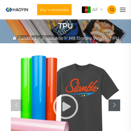
AF
Kry 'n Kwotasie
TPU
Tuisblad
>
Produkte
>
Hit Oordra Vinyl
>
TPU