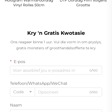
Hologram Warmte-oordrag
DTF Oordrag Film Volgens
Vinyl Rolles 50cm
Grootte
Kry 'n Gratis Kwotasie
Ons reageer binne 1 uur. Vul die vorm in om pryslys,
gratis monsters of groothandelsofferte te kry
E-pos
0/100
Telefoon/WhatsApp/WeChat
Code
0/100
Naam