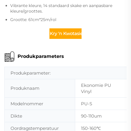
Vibrante kleure, 14 standaard skake en aanpasbare
kleure/groottes.
Grootte: 61cm*25m/rol
Kry 'n Kwotasie
Produkparameters
Produkparameter:
Ekonomie PU
Produknaam
Vinyl
Modelnommer
PU-S
Dikte
90-110um
Oordragstemperatuur
150-160℃