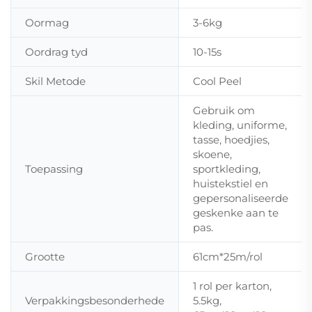
Oormag
3-6kg
Oordrag tyd
10-15s
Skil Metode
Cool Peel
Gebruik om
kleding, uniforme,
tasse, hoedjies,
skoene,
Toepassing
sportkleding,
huistekstiel en
gepersonaliseerde
geskenke aan te
pas.
Grootte
61cm*25m/rol
1 rol per karton,
Verpakkingsbesonderhede
5.5kg,