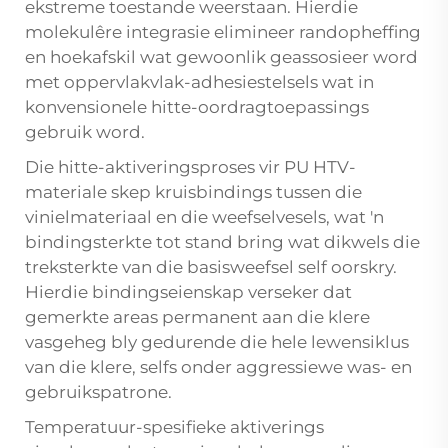
ekstreme toestande weerstaan. Hierdie
molekulêre integrasie elimineer randopheffing
en hoekafskil wat gewoonlik geassosieer word
met oppervlakvlak-adhesiestelsels wat in
konvensionele hitte-oordragtoepassings
gebruik word.
Die hitte-aktiveringsproses vir PU HTV-
materiale skep kruisbindings tussen die
vinielmateriaal en die weefselvesels, wat 'n
bindingsterkte tot stand bring wat dikwels die
treksterkte van die basisweefsel self oorskry.
Hierdie bindingseienskap verseker dat
gemerkte areas permanent aan die klere
vasgeheg bly gedurende die hele lewensiklus
van die klere, selfs onder aggressiewe was- en
gebruikspatrone.
Temperatuur-spesifieke aktiverings