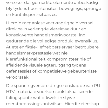
verseker dat gemerkte elemente onbeskadig
bly tydens hoë-intensiteit bewegings, spronge
en kontaksport-situasies.
Hierdie meganiese veerkragtigheid vertaal
direk na 'n verlengde klerelewe duur en
konsekwente handelsmerkvoorstelling
gedurende die volledige produk lewensiklus.
Atlete en fiksie-liefhebbers ervaar betroubare
handelsmerkprestasie wat nie
klerefunksionaliteit kompromitteer nie of
afleidende visuele agteruitgang tydens
oefensessies of kompetisiewe gebeurtenisse
veroorsaak.
Die spanningverspreidingseienskappe van PU
HTV-materiale voorkom ook lokaaliseerde
falingspunte wat dikwels in stywe
merktoepassings ontwikkel. Hierdie eienskap