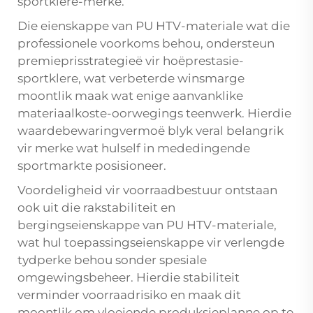
sportklere-merke.
Die eienskappe van PU HTV-materiale wat die
professionele voorkoms behou, ondersteun
premieprisstrategieë vir hoëprestasie-
sportklere, wat verbeterde winsmarge
moontlik maak wat enige aanvanklike
materiaalkoste-oorwegings teenwerk. Hierdie
waardebewaringvermoë blyk veral belangrik
vir merke wat hulself in mededingende
sportmarkte posisioneer.
Voordeligheid vir voorraadbestuur ontstaan
ook uit die rakstabiliteit en
bergingseienskappe van PU HTV-materiale,
wat hul toepassingseienskappe vir verlengde
tydperke behou sonder spesiale
omgewingsbeheer. Hierdie stabiliteit
verminder voorraadrisiko en maak dit
moontlik om vloeiende produksieplanne op te