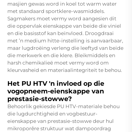
masjien gewas word in koel tot warm water
met standaard sportklere-wasmiddels.
Sagmakers moet vermy word aangesien dit
die oppervlak eienskappe van beide die viniel
en die basisstof kan beïnvloed. Droogdraai
met ’n medium hitte-instelling is aanvaarbaar,
maar lugdroëing verleng die leeftyd van beide
die merkwerk en die klere. Bleikmiddels en
harsh chemikalieë moet vermy word om
kleurvasheid en materiaalintegriteit te behou.
Het PU HTV 'n invloed op die
vogopneem-eienskappe van
prestasie-stowwe?
Behoorlik gekiesde PU HTV-materiale behou
die lugdurchtigheid en vogbestuur-
eienskappe van prestasie-stowwe deur hul
mikroporêre struktuur wat dampoordrag