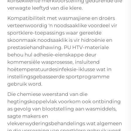
konsekwente merkvoorstelling gedurende die
verwagte leeftyd van die klere.
Kompatibiliteit met wasmasjiene en droërs
verteenwoordig 'n noodsaaklike voordeel vir
sportklere-toepassings waar gereelde
skoonmaak noodsaaklik is vir hidroënie en
prestasiehandhawing. PU HTV-materiale
behou hul adhesie-eienskappe deur
kommersiële wasprosesse, insluitend
hoëtemperatuurdesinfeksie-iklusse wat in
instellingsgebasseerde sportprogramme
gebruik word.
Die chemiese weerstand van die
hegtingskoppelvlak voorkom ook ontbinding
as gevolg van blootstelling aan wasmiddels,
sagte makers en
vlekverwyderingsbehandelings wat algemeen
in die versorging van sportklere gebruik word.