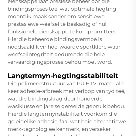
eienskappe laat presiese beheer oor die
bindingsproses toe, wat optimale hegting
moontlik maak sonder om sensitiewe
prestasiewe weefsel te beskadig of hul
funksionele eienskappe te kompromitteer.
Hierdie beheerde bindingsvermoë is
noodsaaklik vir hoë-waarde sportklere waar
weefselintegriteit gedurende die hele
vervaardigingsproses behou moet word.
Langtermyn-hegtingsstabiliteit
Die polimeerstruktuur van PU HTV-materiale
keer adhesie-afbreek met verloop van tyd teë,
wat die bindingskrag deur honderde
wasiklusse en jare se gereelde gebruik behou.
Hierdie langtermynstabiliteit voorkom die
geleidelike adhesie-faal wat baie alternatiewe
merk-tegnologieë kenmerk, en verseker