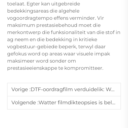
toelaat. Egter kan uitgebreide
bedekkingsareas die algehele
vogoordragtempo effens verminder. Vir
maksimum prestasiebehoud moet die
merkontwerp die funksionaliteit van die stof in
ag neem en die bedekking in kritieke
vogbestuur-gebiede beperk, terwyl daar
gefokus word op areas waar visuele impak
maksimeer word sonder om
prestasieeienskappe te kompromitteer.
Vorige :
DTF-oordragfilm verduidelik: Warm afpelling teenoor koue afpelling – Watter een is reg vir jou?
Volgende :
Watter filmdikteopsies is belangrik wanneer DTF-filmrolle gekies word?