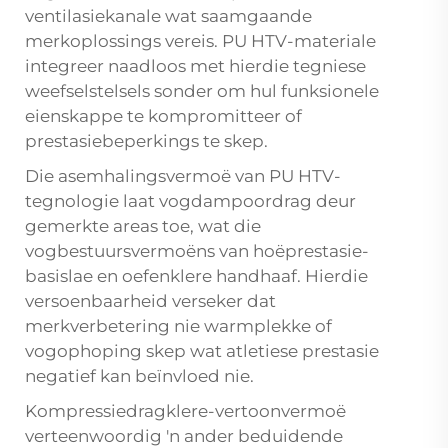
ventilasiekanale wat saamgaande
merkoplossings vereis. PU HTV-materiale
integreer naadloos met hierdie tegniese
weefselstelsels sonder om hul funksionele
eienskappe te kompromitteer of
prestasiebeperkings te skep.
Die asemhalingsvermoë van PU HTV-
tegnologie laat vogdampoordrag deur
gemerkte areas toe, wat die
vogbestuursvermoëns van hoëprestasie-
basislae en oefenklere handhaaf. Hierdie
versoenbaarheid verseker dat
merkverbetering nie warmplekke of
vogophoping skep wat atletiese prestasie
negatief kan beïnvloed nie.
Kompressiedragklere-vertoonvermoë
verteenwoordig 'n ander beduidende