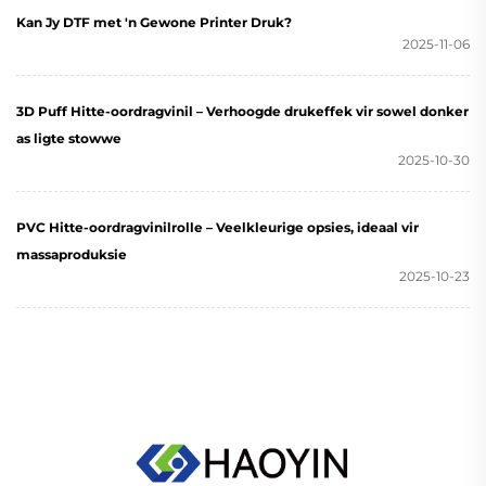
Kan Jy DTF met 'n Gewone Printer Druk?
2025-11-06
3D Puff Hitte-oordragvinil – Verhoogde drukeffek vir sowel donker
as ligte stowwe
2025-10-30
PVC Hitte-oordragvinilrolle – Veelkleurige opsies, ideaal vir
massaproduksie
2025-10-23