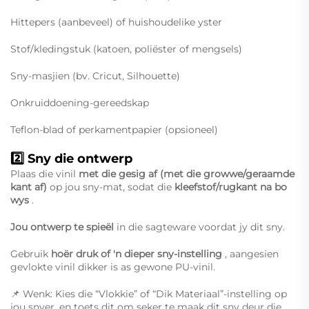
Hittepers (aanbeveel) of huishoudelike yster
Stof/kledingstuk (katoen, poliëster of mengsels)
Sny-masjien (bv. Cricut, Silhouette)
Onkruiddoening-gereedskap
Teflon-blad of perkamentpapier (opsioneel)
2️⃣ Sny die ontwerp
Plaas die vinil
met die gesig af (met die growwe/geraamde
kant af)
op jou sny-mat, sodat die
kleefstof/rugkant na bo
wys
.
Jou ontwerp te spieël
in die sagteware voordat jy dit sny.
Gebruik
hoër druk of 'n dieper sny-instelling
, aangesien
gevlokte vinil dikker is as gewone PU-vinil.
📌 Wenk: Kies die “Vlokkie” of “Dik Materiaal”-instelling op
jou snyer, en toets dit om seker te maak dit sny deur die