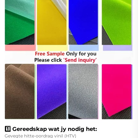
1️⃣ Gereedskap wat jy nodig het:
Gevegte hitte-oordrag vinil (HTV)