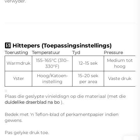
verwyder.
5️⃣ Hittepers (Toepassingsinstellings)
Toerusting
Temperatuur
Tyd
Pressure
155–165°C (310–
Medium tot
Warmdruk
12–15 sek
330°F)
hoog
Hoog/Katoen-
15–20 sek
Yster
Vaste druk
instelling
per area
Plaas die geslypte vinieldisgn op die materiaal (met die
duidelike draerblad na bo
).
Bedek met 'n Teflon-blad of perkamentpapier indien
gewens.
Pas gelyke druk toe.