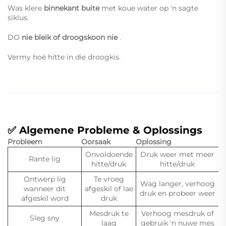
Was klere
binnekant buite
met koue water op 'n sagte
siklus.
DO
nie bleik of droogskoon nie
.
Vermy hoë hitte in die droogkis.
✅ Algemene Probleme & Oplossings
Probleem
Oorsaak
Oplossing
Onvoldoende
Druk weer met meer
Rante lig
hitte/druk
hitte/druk
Ontwerp lig
Te vroeg
Wag langer, verhoog
wanneer dit
afgeskil of lae
druk en probeer weer
afgeskil word
druk
Mesdruk te
Verhoog mesdruk of
Sleg sny
laag
gebruik 'n nuwe mes