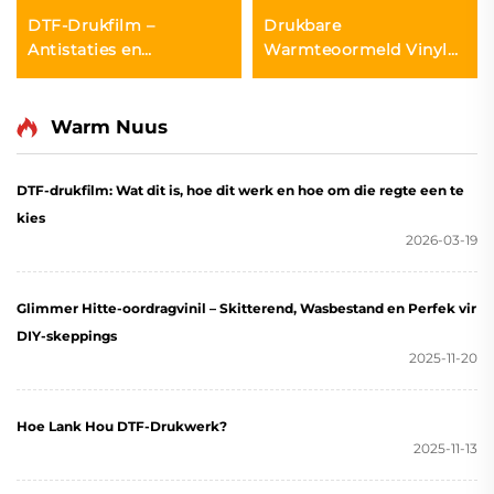
DTF-Drukfilm –
Drukbare
Antistaties en
Warmteoormeld Vinyl
Vochtbestand
vir Inkjet Drukker
Warm Nuus
DTF-drukfilm: Wat dit is, hoe dit werk en hoe om die regte een te
kies
2026-03-19
Glimmer Hitte-oordragvinil – Skitterend, Wasbestand en Perfek vir
DIY-skeppings
2025-11-20
Hoe Lank Hou DTF-Drukwerk?
2025-11-13