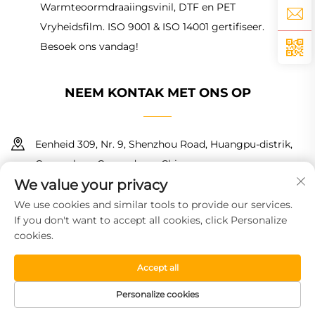
Warmteoormdraaiingsvinil, DTF en PET
Vryheidsfilm. ISO 9001 & ISO 14001 gertifiseer.
Besoek ons vandag!
NEEM KONTAK MET ONS OP
Eenheid 309, Nr. 9, Shenzhou Road, Huangpu-distrik,
Guangzhou, Guangdong, China
We value your privacy
+86 18150601728
We use cookies and similar tools to provide our services.
If you don't want to accept all cookies, click Personalize
[email protected]
cookies.
Accept all
Kopiereg © 2026 Guangzhou Haoyin New Material Technology
Co., Ltd. Alle regte voorbehou.
Privaatheidsbeleid
Personalize cookies
TUISBLAD
PRODUKTE
GRATIS MONSTER
TEL