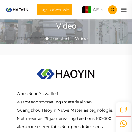
AF
Kry 'n Kwotasie
Video
Tuisblad
>
Video
Ontdek hoë-kwaliteit
warmteoormdraaiingsmateriaal van
Guangzhou Haoyin Nuwe Materiaaltegnologie.
Met meer as 29 jaar ervaring bied ons 100,000
vierkante meter fabriek topprodukte soos