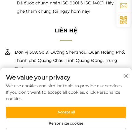
Đã được chứng nhận ISO 9001 & ISO 14001. Hãy
ghé thăm chúng tôi ngay hôm nay!
LIÊN HỆ
Đơn vị 309, Số 9, Đường Shenzhou, Quận Hoàng Phố,
Thành phố Quảng Châu, Tỉnh Quảng Đông, Trung
Quốc
We value your privacy
+86 18150601728
We use cookies and similar tools to provide our services.
If you don't want to accept all cookies, click Personalize
[email protected]
cookies.
Bản quyền © 2026 Công ty TNHH Công nghệ Vật liệu Mới
Accept all
Guangzhou Haoyin. Mọi quyền được bảo lưu.
Chính sách Bảo
mật
Personalize cookies
TRANG CHỦ
SẢN PHẨM
MẪU MIỄN PHÍ
ĐIỆN THOẠI