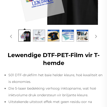
Lewendige DTF-PET-Film vir T-
hemde
S01 DTF-drukfilm het baie helder kleure, hoë kwaliteit en
is ekonomies.
Die 5-laaer bedekking verhoog inktopname, wat hoë
inktvolume druk ondersteun vir briljante kleure.
Uitstekende uitstoot effek met geen residu oor na