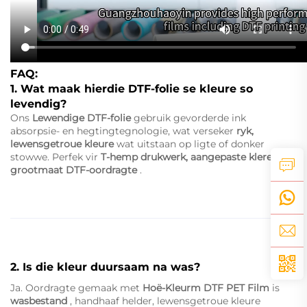
FAQ:
1. Wat maak hierdie DTF-folie se kleure so
levendig?
Ons
Lewendige DTF-folie
gebruik gevorderde ink
absorpsie- en hegtingtegnologie, wat verseker
ryk,
lewensgetroue kleure
wat uitstaan op ligte of donker
stowwe. Perfek vir
T-hemp drukwerk, aangepaste klere en
grootmaat DTF-oordragte
.
2. Is die kleur duursaam na was?
Ja. Oordragte gemaak met
Hoë-Kleurm DTF PET Film
is
wasbestand
, handhaaf helder, lewensgetroue kleure