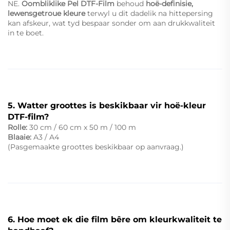
NE.
Oombliklike Pel DTF-Film
behoud
hoë-definisie,
lewensgetroue kleure
terwyl u dit dadelik na hittepersing
kan afskeur, wat tyd bespaar sonder om aan drukkwaliteit
in te boet.
5. Watter groottes is beskikbaar vir hoë-kleur
DTF-film?
Rolle:
30 cm / 60 cm x 50 m / 100 m
Blaaie:
A3 / A4
(Pasgemaakte groottes beskikbaar op aanvraag.)
6. Hoe moet ek die film bêre om kleurkwaliteit te