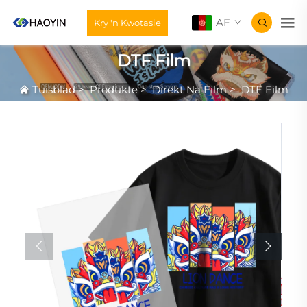
AF
Kry 'n Kwotasie
DTF Film
Tuisblad
>
Produkte
>
Direkt Na Film
>
DTF Film