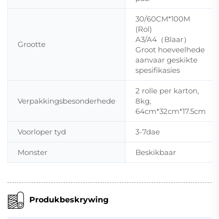
30/60CM*100M
(Rol)
A3/A4（Blaar）
Grootte
Groot hoeveelhede
aanvaar geskikte
spesifikasies
2 rolle per karton,
Verpakkingsbesonderhede
8kg,
64cm*32cm*17.5cm
Voorloper tyd
3-7dae
Monster
Beskikbaar
Produkbeskrywing