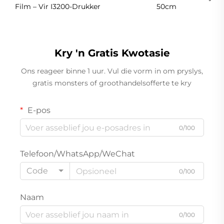
Film – Vir I3200-Drukker
50cm
Kry 'n Gratis Kwotasie
Ons reageer binne 1 uur. Vul die vorm in om pryslys,
gratis monsters of groothandelsofferte te kry
E-pos
0/100
Telefoon/WhatsApp/WeChat
Code
0/100
Naam
0/100