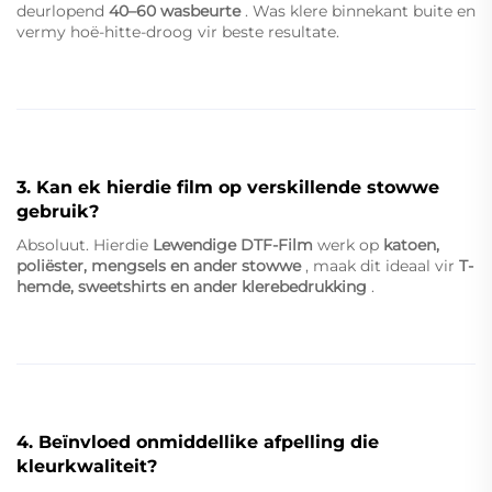
deurlopend
40–60 wasbeurte
. Was klere binnekant buite en
vermy hoë-hitte-droog vir beste resultate.
3. Kan ek hierdie film op verskillende stowwe
gebruik?
Absoluut. Hierdie
Lewendige DTF-Film
werk op
katoen,
poliëster, mengsels en ander stowwe
, maak dit ideaal vir
T-
hemde, sweetshirts en ander klerebedrukking
.
4. Beïnvloed onmiddellike afpelling die
kleurkwaliteit?