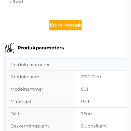
afblad.
Kry 'n Kwotasie
Produkparameters
Produkparameter:
Produknaam
DTF Film
Modelnommer
S01
Materiaal
PET
Dikte
75um
Beskermingskant
Dubbelkant