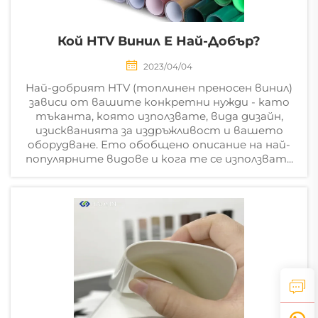
Кой HTV Винил Е Най-Добър?
2023/04/04
Най-добрият HTV (топлинен преносен винил)
зависи от вашите конкретни нужди - като
тъканта, която използвате, вида дизайн,
изискванията за издръжливост и вашето
оборудване. Ето обобщено описание на най-
популярните видове и кога те се използват...