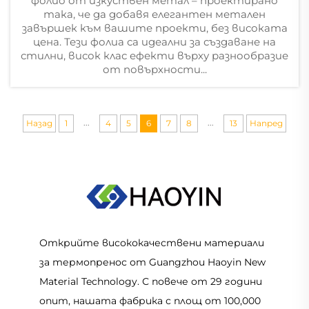
фолио от изкуствен метал – проектирано
така, че да добавя елегантен метален
завършек към вашите проекти, без високата
цена. Тези фолиа са идеални за създаване на
стилни, висок клас ефекти върху разнообразие
от повърхности...
...
...
Назад
1
4
5
6
7
8
13
Напред
Открийте висококачествени материали
за термопренос от Guangzhou Haoyin New
Material Technology. С повече от 29 години
опит, нашата фабрика с площ от 100,000