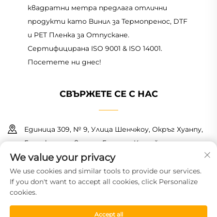
квадратни метра предлага отлични
продукти като Винил за Термопренос, DTF
и PET Пленка за Отпускане.
Сертифицирана ISO 9001 & ISO 14001.
Посетете ни днес!
СВЪРЖЕТЕ СЕ С НАС
Единица 309, № 9, Улица Шенчжоу, Окръг Хуанпу,
Гуанчжоу, провинция Гуандун, Китай
We value your privacy
+86 18150601728
We use cookies and similar tools to provide our services.
If you don't want to accept all cookies, click Personalize
[email protected]
cookies.
Автоматен © 2026 Guangzhou Haoyin New Material
Accept all