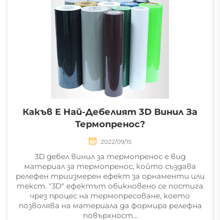
Какъв Е Най-Дебелият 3D Винил За
Термопренос?
2022/09/15
3D дебел винил за термопренос е вид
материал за термопренос, който създава
релефен триизмерен ефект за орнаменти или
текст. "3D" ефектът обикновено се постига
чрез процес на термопресоване, което
позволява на материала да формира релефна
повърхност...