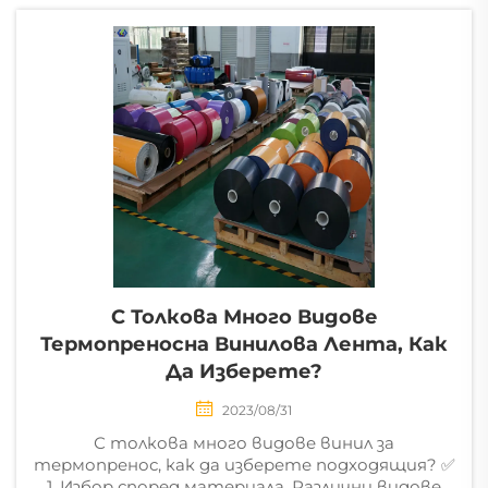
всеобхватен
ръководител за
покупка на
материали за
трансфер на
топлина. Първият
ключов стъп?
Избирането на...
С Толкова Много Видове
Термопреносна Винилова Лента, Как
Да Изберете?
2023/08/31
С толкова много видове винил за
термопренос, как да изберете подходящия? ✅
1. Избор според материала. Различни видове